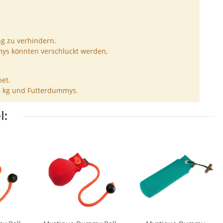
ng zu verhindern.
ys könnten verschluckt werden,
et.
5 kg und Futterdummys.
l: