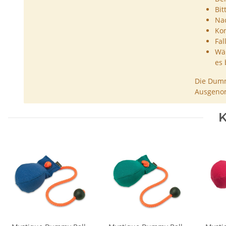
Bit
Nac
Kon
Fal
Wäh
es 
Die Dumm
Ausgenom
K