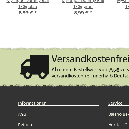
Mystique Dummy Ball
Mystique Dummy Ball
Mysti
150g blau
150g grün
1
8,99 €
*
8,99 €
*
Informationen
Service
AGB
Baleno Be
Retoure
Hurtta - G