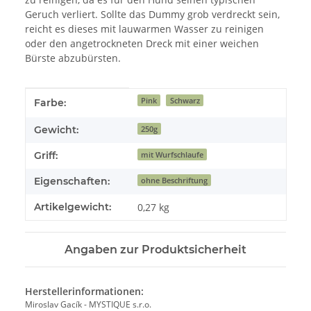
Geruch verliert. Sollte das Dummy grob verdreckt sein,
reicht es dieses mit lauwarmen Wasser zu reinigen
oder den angetrockneten Dreck mit einer weichen
Bürste abzubürsten.
Produkteigenschaft
Wert
Pink
Schwarz
Farbe:
Gewicht:
250g
Griff:
mit Wurfschlaufe
Eigenschaften:
ohne Beschriftung
Artikelgewicht:
0,27
kg
Angaben zur Produktsicherheit
Herstellerinformationen:
Miroslav Gacík - MYSTIQUE s.r.o.