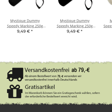
Mystique Dummy
Mystique Dummy
M
Speedy Marking 250g
Speedy Marking 250g
Spee
schwarz / lila
schwarz / hellblau
9,49 €
*
9,49 €
*