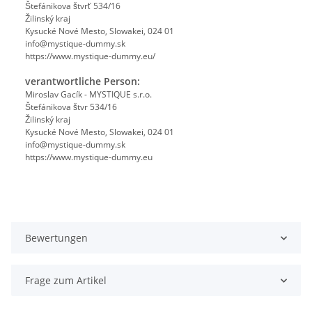
Štefánikova štvrť 534/16
Žilinský kraj
Kysucké Nové Mesto, Slowakei, 024 01
info@mystique-dummy.sk
https://www.mystique-dummy.eu/
verantwortliche Person:
Miroslav Gacík - MYSTIQUE s.r.o.
Štefánikova štvr 534/16
Žilinský kraj
Kysucké Nové Mesto, Slowakei, 024 01
info@mystique-dummy.sk
https://www.mystique-dummy.eu
Bewertungen
Frage zum Artikel