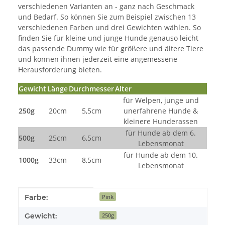
verschiedenen Varianten an - ganz nach Geschmack
und Bedarf. So können Sie zum Beispiel zwischen 13
verschiedenen Farben und drei Gewichten wählen. So
finden Sie für kleine und junge Hunde genauso leicht
das passende Dummy wie für größere und ältere Tiere
und können ihnen jederzeit eine angemessene
Herausforderung bieten.
Gewicht
Länge
Durchmesser
Alter
für Welpen, junge und
250g
20cm
5,5cm
unerfahrene Hunde &
kleinere Hunderassen
für Hunde ab dem 6.
500g
25cm
6,5cm
Lebensmonat
für Hunde ab dem 10.
1000g
33cm
8,5cm
Lebensmonat
Produkteigenschaft
Wert
Farbe:
Pink
Gewicht:
250g