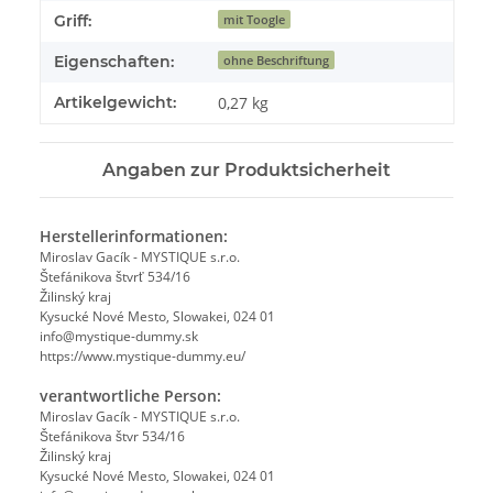
Griff:
mit Toogle
Eigenschaften:
ohne Beschriftung
Artikelgewicht:
0,27
kg
Angaben zur Produktsicherheit
Herstellerinformationen:
Miroslav Gacík - MYSTIQUE s.r.o.
Štefánikova štvrť 534/16
Žilinský kraj
Kysucké Nové Mesto, Slowakei, 024 01
info@mystique-dummy.sk
https://www.mystique-dummy.eu/
verantwortliche Person:
Miroslav Gacík - MYSTIQUE s.r.o.
Štefánikova štvr 534/16
Žilinský kraj
Kysucké Nové Mesto, Slowakei, 024 01