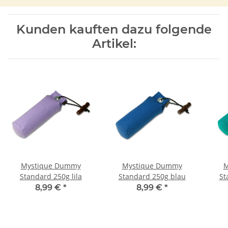
Kunden kauften dazu folgende
Artikel:
Mystique Dummy
Mystique Dummy
M
Standard 250g lila
Standard 250g blau
St
8,99 €
*
8,99 €
*