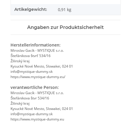
Artikelgewicht:
0,91
kg
Angaben zur Produktsicherheit
Herstellerinformationen:
Miroslav Gacík - MYSTIQUE s.r.o.
Štefánikova štvrť 534/16
Žilinský kraj
Kysucké Nové Mesto, Slowakei, 024 01
info@mystique-dummy.sk
https://www.mystique-dummy.eu/
verantwortliche Person:
Miroslav Gacík - MYSTIQUE s.r.o.
Štefánikova štvr 534/16
Žilinský kraj
Kysucké Nové Mesto, Slowakei, 024 01
info@mystique-dummy.sk
https://www.mystique-dummy.eu