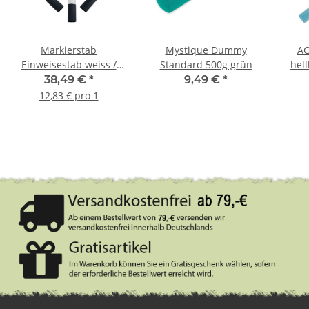
Markierstab
Mystique Dummy
AC
Einweisestab weiss /
Standard 500g grün
hel
schwarz im Set 3 Stück
38,49 €
*
9,49 €
*
12,83 € pro 1