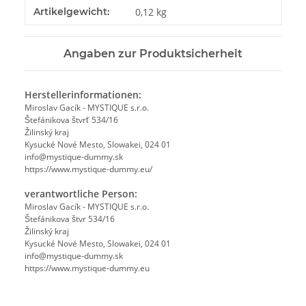
Produkteigenschaft
Wert
Artikelgewicht:
0,12
kg
Angaben zur Produktsicherheit
Herstellerinformationen:
Miroslav Gacík - MYSTIQUE s.r.o.
Štefánikova štvrť 534/16
Žilinský kraj
Kysucké Nové Mesto, Slowakei, 024 01
info@mystique-dummy.sk
https://www.mystique-dummy.eu/
verantwortliche Person:
Miroslav Gacík - MYSTIQUE s.r.o.
Štefánikova štvr 534/16
Žilinský kraj
Kysucké Nové Mesto, Slowakei, 024 01
info@mystique-dummy.sk
https://www.mystique-dummy.eu