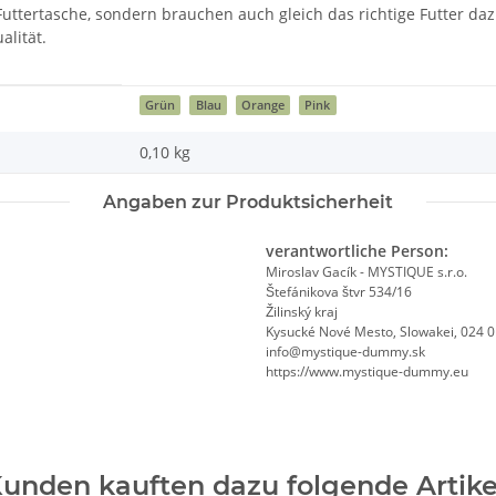
Futtertasche, sondern brauchen auch gleich das richtige Futter daz
alität.
Grün
Blau
Orange
Pink
0,10
kg
Angaben zur Produktsicherheit
verantwortliche Person:
Miroslav Gacík - MYSTIQUE s.r.o.
Štefánikova štvr 534/16
Žilinský kraj
Kysucké Nové Mesto, Slowakei, 024 
info@mystique-dummy.sk
https://www.mystique-dummy.eu
unden kauften dazu folgende Artike