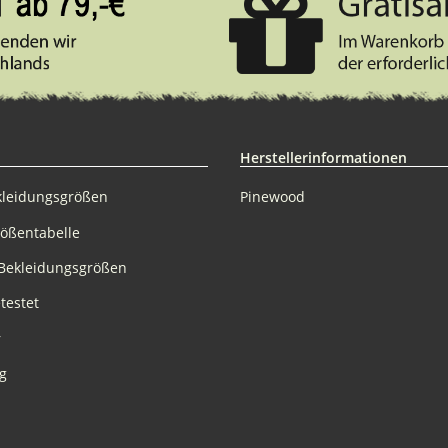
Herstellerinformationen
kleidungsgrößen
Pinewood
rößentabelle
Bekleidungsgrößen
testet
r
g