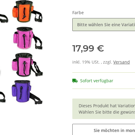
Farbe
Bitte wählen Sie eine Variat
17,99 €
inkl. 19% USt. , zzgl.
Versand
Sofort verfügbar
x
Dieses Produkt hat Variatio
Wählen Sie bitte die gewüns
Sie möchten in mon