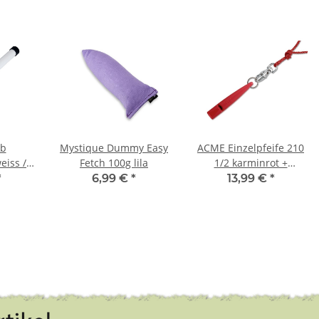
ab
Mystique Dummy Easy
ACME Einzelpfeife 210
eiss /
Fetch 100g lila
1/2 karminrot +
Pfeifenband kostenlos
*
6,99 €
*
13,99 €
*