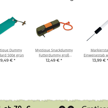
tique Dummy
Mystique Snackdummy
Markierst
dard 500g grün
Futterdummy groß
Einweisestab w
khaki/orange
schwarz
9,49 €
*
12,49 €
*
13,99 €