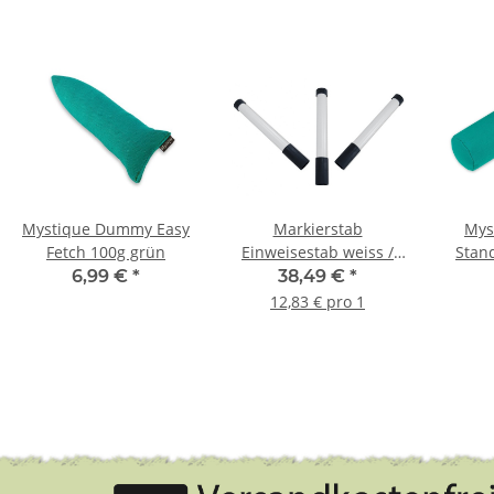
Mystique Dummy Easy
Markierstab
Mys
Fetch 100g grün
Einweisestab weiss /
Stan
schwarz im Set 3 Stück
6,99 €
*
38,49 €
*
12,83 € pro 1