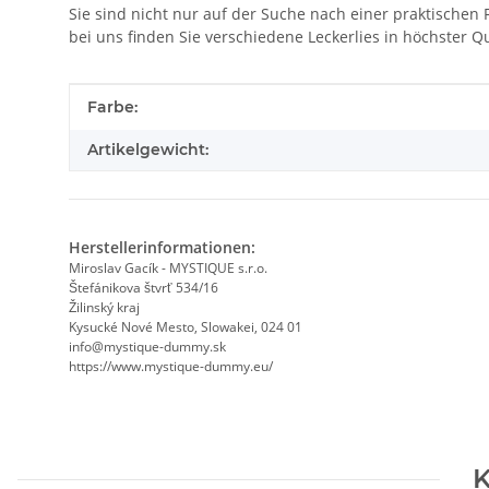
Sie sind nicht nur auf der Suche nach einer praktischen 
bei uns finden Sie verschiedene Leckerlies in höchster Qu
Produkteigenschaft
Wert
Farbe:
Artikelgewicht:
Herstellerinformationen:
Miroslav Gacík - MYSTIQUE s.r.o.
Štefánikova štvrť 534/16
Žilinský kraj
Kysucké Nové Mesto, Slowakei, 024 01
info@mystique-dummy.sk
https://www.mystique-dummy.eu/
K