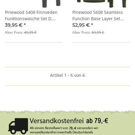
Pinewood 5408 Finnveden
Pinewood 5608 Seamless
Funktionswäsche Set D.
Function Base Layer Set
Grün/Blattgrün
Herren Olive Green (770)
39,95 €
*
52,95 €
*
Alter Preis:
49,95 €
Alter Preis:
69,95 €
Artikel 1 - 6 von 6