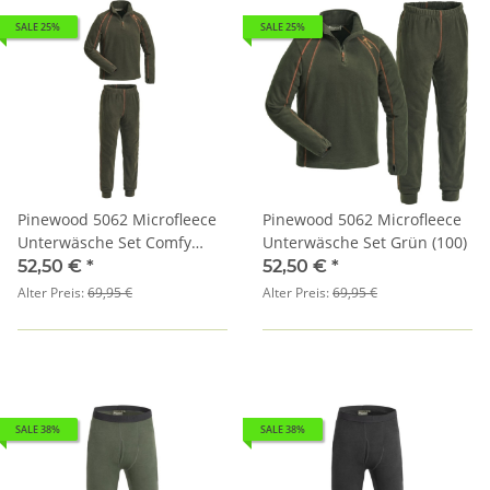
SALE 25%
SALE 25%
Pinewood 5062 Microfleece
Pinewood 5062 Microfleece
Unterwäsche Set Comfy
Unterwäsche Set Grün (100)
(114)
52,50 €
*
52,50 €
*
Alter Preis:
69,95 €
Alter Preis:
69,95 €
SALE 38%
SALE 38%