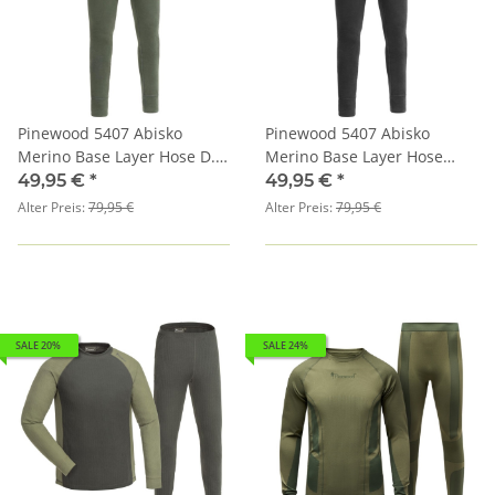
Pinewood 5407 Abisko
Pinewood 5407 Abisko
Merino Base Layer Hose D.
Merino Base Layer Hose
Moosgrün (733)
Rauchschwarz (437)
49,95 €
*
49,95 €
*
Alter Preis:
79,95 €
Alter Preis:
79,95 €
SALE 20%
SALE 24%