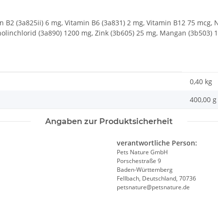
min B2 (3a825ii) 6 mg, Vitamin B6 (3a831) 2 mg, Vitamin B12 75 mcg
holinchlorid (3a890) 1200 mg, Zink (3b605) 25 mg, Mangan (3b503) 1
0,40
kg
400,00 g
Angaben zur Produktsicherheit
verantwortliche Person:
Pets Nature GmbH
Porschestraße 9
Baden-Württemberg
Fellbach, Deutschland, 70736
petsnature@petsnature.de