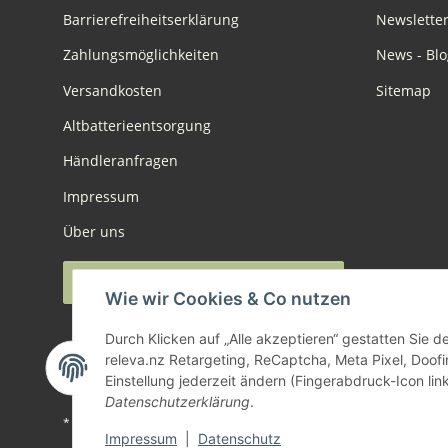
Barrierefreiheitserklärung
Newslette
Zahlungsmöglichkeiten
News - Blo
Versandkosten
Sitemap
Altbatterieentsorgung
Händleranfragen
Impressum
Über uns
Widerruf anmelden
Wie wir Cookies & Co nutzen
Durch Klicken auf „Alle akzeptieren“ gestatten Sie 
releva.nz Retargeting, ReCaptcha, Meta Pixel, Doof
Einstellung jederzeit ändern (Fingerabdruck-Icon link
Datenschutzerklärung
.
* Alle Preise inkl. gesetzlicher USt., zzgl.
Versand
Impressum
|
Datenschutz