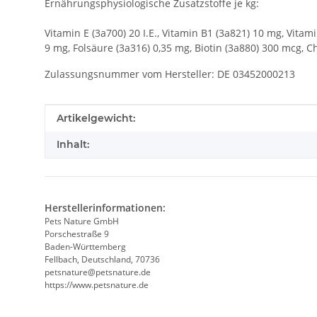
Ernährungsphysiologische Zusatzstoffe je kg:
Vitamin E (3a700) 20 I.E., Vitamin B1 (3a821) 10 mg, Vita
9 mg, Folsäure (3a316) 0,35 mg, Biotin (3a880) 300 mcg, C
Zulassungsnummer vom Hersteller: DE 03452000213
Produkteigenschaft
Wert
Artikelgewicht:
Inhalt:
Herstellerinformationen:
Pets Nature GmbH
Porschestraße 9
Baden-Württemberg
Fellbach, Deutschland, 70736
petsnature@petsnature.de
https://www.petsnature.de