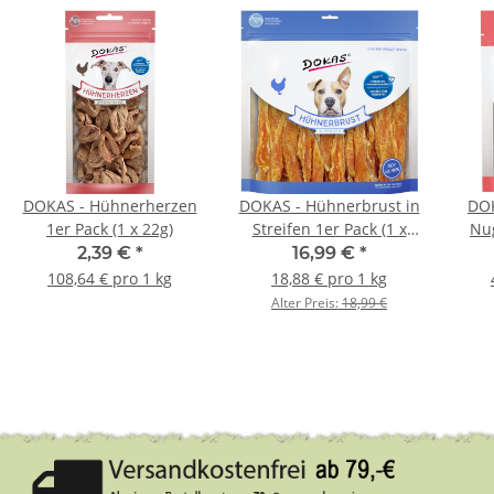
DOKAS - Hühnerherzen
DOKAS - Hühnerbrust in
DOK
1er Pack (1 x 22g)
Streifen 1er Pack (1 x
Nug
900g)
2,39 €
*
16,99 €
*
108,64 € pro 1 kg
18,88 € pro 1 kg
Alter Preis:
18,99 €