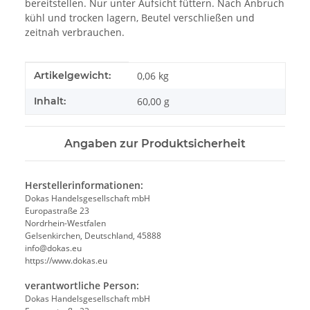
bereitstellen. Nur unter Aufsicht füttern. Nach Anbruch
kühl und trocken lagern, Beutel verschließen und
zeitnah verbrauchen.
Produkteigenschaft
Wert
Artikelgewicht:
0,06
kg
Inhalt:
60,00 g
Angaben zur Produktsicherheit
Herstellerinformationen:
Dokas Handelsgesellschaft mbH
Europastraße 23
Nordrhein-Westfalen
Gelsenkirchen, Deutschland, 45888
info@dokas.eu
https://www.dokas.eu
verantwortliche Person:
Dokas Handelsgesellschaft mbH