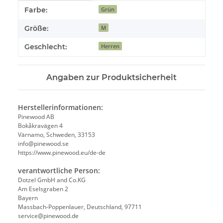
Produkteigenschaft
Wert
Farbe:
Grün
Größe:
M
Geschlecht:
Herren
Angaben zur Produktsicherheit
Herstellerinformationen:
Pinewood AB
Bokåkravägen 4
Värnamo, Schweden, 33153
info@pinewood.se
https://www.pinewood.eu/de-de
verantwortliche Person:
Dotzel GmbH and Co.KG
Am Eselsgraben 2
Bayern
Massbach-Poppenlauer, Deutschland, 97711
service@pinewood.de