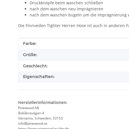
Druckknöpfe beim waschen schließen
nach dem waschen neu imprägnieren
nach dem waschen bügeln um die Imprägnierung wi
Die Finnveden Tighter Herren Hose ist auch in anderen F
Produkteigenschaft
Wert
Farbe:
Größe:
Geschlecht:
Eigenschaften:
Herstellerinformationen:
Pinewood AB
Bokåkravägen 4
Värnamo, Schweden, 33153
info@pinewood.se
https://www.pinewood.eu/de-de