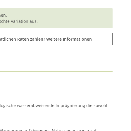
nen.
chte Variation aus.
atlichen Raten zahlen?
Weitere Informationen
 Ökologische wasserabweisende Imprägnierung die sowohl
ner Wanderung in Schwedens Natur genauso wie auf