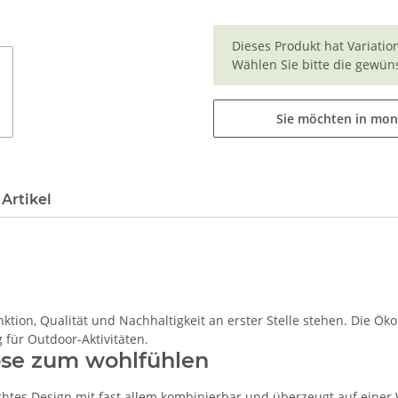
x
Dieses Produkt hat Variatio
Wählen Sie bitte die gewüns
Sie möchten in mon
Artikel
unktion, Qualität und Nachhaltigkeit an erster Stelle stehen. Die
 für Outdoor-Aktivitäten.
ose zum wohlfühlen
hlichtes Design mit fast allem kombinierbar und überzeugt auf ei