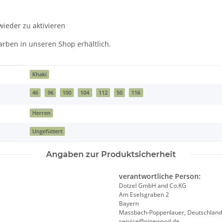
eder zu aktivieren
arben in unseren Shop erhältlich.
Khaki
46
96
100
104
112
50
116
Herren
Ungefüttert
Angaben zur Produktsicherheit
verantwortliche Person:
Dotzel GmbH and Co.KG
Am Eselsgraben 2
Bayern
Massbach-Poppenlauer, Deutschland
service@pinewood.de