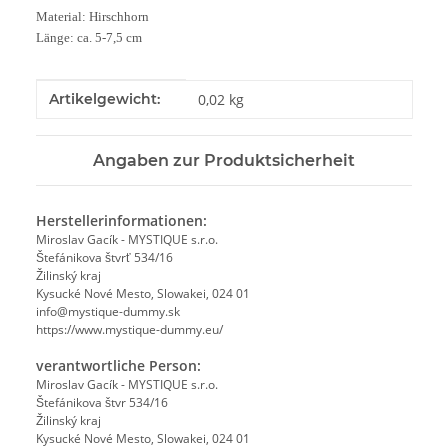
Material: Hirschhorn
Länge: ca. 5-7,5 cm
Produkteigenschaft
Wert
Artikelgewicht:
0,02
kg
Angaben zur Produktsicherheit
Herstellerinformationen:
Miroslav Gacík - MYSTIQUE s.r.o.
Štefánikova štvrť 534/16
Žilinský kraj
Kysucké Nové Mesto, Slowakei, 024 01
info@mystique-dummy.sk
https://www.mystique-dummy.eu/
verantwortliche Person:
Miroslav Gacík - MYSTIQUE s.r.o.
Štefánikova štvr 534/16
Žilinský kraj
Kysucké Nové Mesto, Slowakei, 024 01