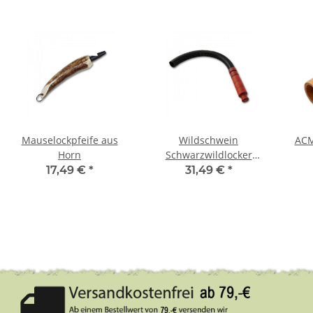
Mauselockpfeife aus
Wildschwein
ACM
Horn
Schwarzwildlocker
Lockpfeife Locker
17,49 €
*
31,49 €
*