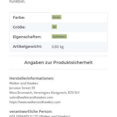
Funktion.
Produkteigenschaft
Wert
Farbe:
Grün
Größe:
M
Eigenschaften:
Gefüttert
Artikelgewicht:
0,80
kg
Angaben zur Produktsicherheit
Herstellerinformationen:
Walker and Hawkes
Jervoise Street 39
West Bromwich, Vereinigtes Königreich, B70 9LY
sales@walkerandhawkes.com
https://www.walkerandhawkes.com
verantwortliche Person:
GEE EXPANDLY LTD (Walker and Hawkes)