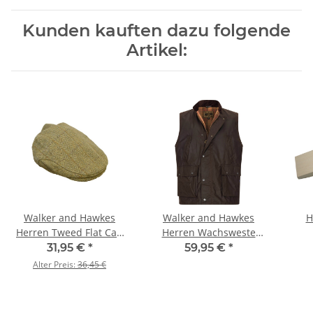
Kunden kauften dazu folgende
Artikel:
Walker and Hawkes
Walker and Hawkes
H
Herren Tweed Flat Cap
Herren Wachsweste
Derby Cambridge – Light
Winchester – Braun XXL
31,95 €
*
59,95 €
*
Sage M (58cm)
Alter Preis:
36,45 €