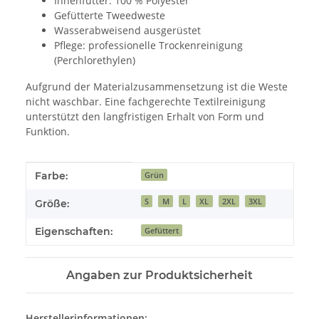
Innenfutter: 100 % Polyester
Gefütterte Tweedweste
Wasserabweisend ausgerüstet
Pflege: professionelle Trockenreinigung
(Perchlorethylen)
Aufgrund der Materialzusammensetzung ist die Weste
nicht waschbar. Eine fachgerechte Textilreinigung
unterstützt den langfristigen Erhalt von Form und
Funktion.
Produkteigenschaft
Wert
Farbe:
Grün
S
M
L
XL
2XL
3XL
Größe:
Eigenschaften:
Gefüttert
Angaben zur Produktsicherheit
Herstellerinformationen: