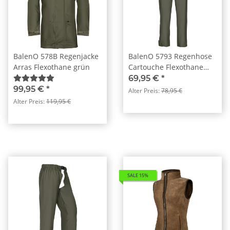
BalenO 578B Regenjacke
BalenO 5793 Regenhose
Arras Flexothane grün
Cartouche Flexothane
grün
69,95 €
*
99,95 €
*
Alter Preis:
78,95 €
Alter Preis:
119,95 €
SALE 15%