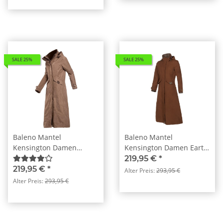
SALE 25%
SALE 25%
Baleno Mantel
Baleno Mantel
Kensington Damen
Kensington Damen Earth
Camel
Brown
219,95 €
*
219,95 €
*
Alter Preis:
293,95 €
Alter Preis:
293,95 €