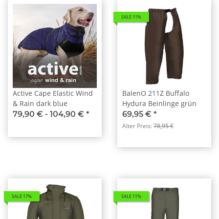
SALE 11%
Active Cape Elastic Wind
BalenO 211Z Buffalo
& Rain dark blue
Hydura Beinlinge grün
79,90 € -
104,90 €
*
69,95 €
*
Alter Preis:
78,95 €
SALE 17%
SALE 11%