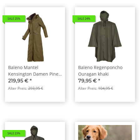
SALE 25%
SALE 24%
Baleno Mantel
Baleno Regenponcho
Kensington Damen Pine
Ouragan khaki
Green
219,95 €
*
79,95 €
*
Alter Preis:
293,95 €
Alter Preis:
104,95 €
SALE 23%