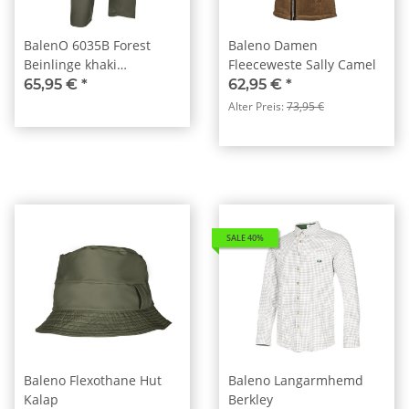
BalenO 6035B Forest
Baleno Damen
Beinlinge khaki
Fleeceweste Sally Camel
Flexothane®
65,95 €
*
62,95 €
*
Alter Preis:
73,95 €
SALE 40%
Baleno Flexothane Hut
Baleno Langarmhemd
Kalap
Berkley