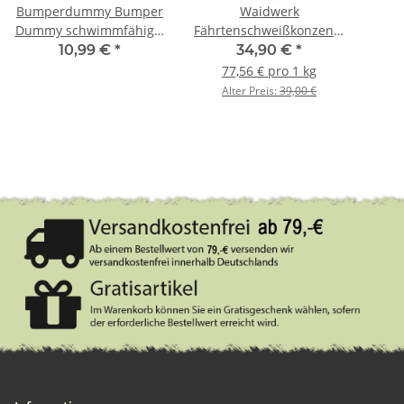
Bumperdummy Bumper
Waidwerk
Dummy schwimmfähig S
Fährtenschweißkonzentrat
weiß
450g
Do
10,99 €
*
34,90 €
*
sch
77,56 € pro 1 kg
Alter Preis:
39,00 €