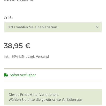
Größe
Bitte wählen Sie eine Variation.
38,95 €
inkl. 19% USt. , zzgl.
Versand
Sofort verfügbar
x
Dieses Produkt hat Variationen.
Wählen Sie bitte die gewünschte Variation aus.