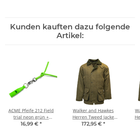
Kunden kauften dazu folgende
Artikel:
ACME Pfeife 212 Field
Walker and Hawkes
Wa
trial neon grün +
Herren Tweed Jacke
He
Pfeifenband kostenlos
Derby Barlaston – Light
Derb
16,99 €
*
172,95 €
*
Sage S