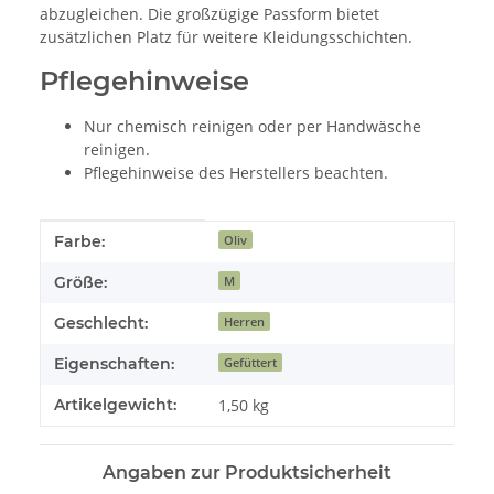
abzugleichen. Die großzügige Passform bietet
zusätzlichen Platz für weitere Kleidungsschichten.
Pflegehinweise
Nur chemisch reinigen oder per Handwäsche
reinigen.
Pflegehinweise des Herstellers beachten.
Produkteigenschaft
Wert
Farbe:
Oliv
Größe:
M
Geschlecht:
Herren
Eigenschaften:
Gefüttert
Artikelgewicht:
1,50
kg
Angaben zur Produktsicherheit