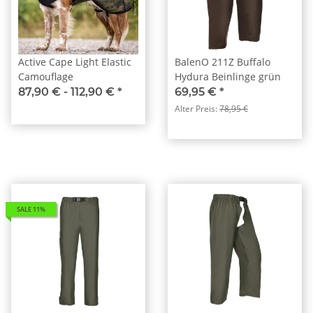
Active Cape Light Elastic
BalenO 211Z Buffalo
Camouflage
Hydura Beinlinge grün
87,90 € -
112,90 €
*
69,95 €
*
Alter Preis:
78,95 €
SALE 11%