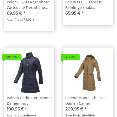
BalenO 5793 Regenhose
BalenO 6035B Forest
Cartouche Flexothane
Beinlinge khaki
grün
Flexothane®
69,95 €
*
65,95 €
*
Alter Preis:
78,95 €
SALE 27%
SALE 20%
Baleno Darlington Mantel
Baleno Mantel Chelsea
Damen navy
Damen Camel
190,95 €
*
209,95 €
*
Alter Preis:
259,95 €
Alter Preis:
262,95 €