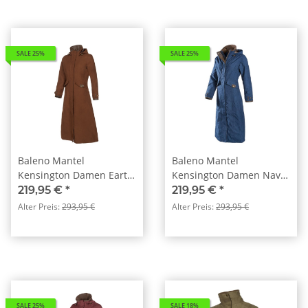
SALE 25%
SALE 25%
Baleno Mantel
Baleno Mantel
Kensington Damen Earth
Kensington Damen Navy
Brown
Blue
219,95 €
*
219,95 €
*
Alter Preis:
293,95 €
Alter Preis:
293,95 €
SALE 25%
SALE 18%