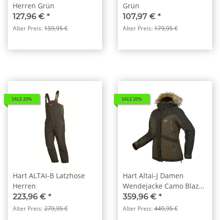
Herren Grün
Grün
127,96 €
*
107,97 €
*
Alter Preis:
159,95 €
Alter Preis:
179,95 €
SALE 20%
SALE 20%
Hart ALTAI-B Latzhose
Hart Altai-J Damen
Herren
Wendejacke Camo Blaze
orange braun
223,96 €
*
359,96 €
*
Alter Preis:
279,95 €
Alter Preis:
449,95 €