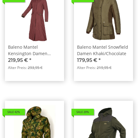
Baleno Mantel
Baleno Mantel Snowfield
Kensington Damen
Damen Khaki/Chocolate
Raspberry
219,95 €
*
179,95 €
*
Alter Preis:
293,95 €
Alter Preis:
219,95 €
SALE 42%
SALE 20%