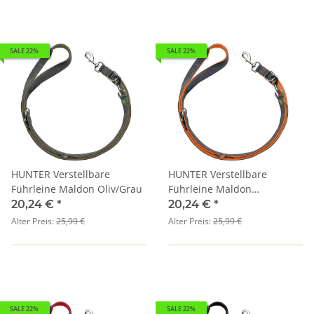
SALE 22%
SALE 22%
HUNTER Verstellbare
HUNTER Verstellbare
Führleine Maldon Oliv/Grau
Führleine Maldon
Orange/Grau
20,24 €
*
20,24 €
*
Alter Preis:
25,99 €
Alter Preis:
25,99 €
SALE 22%
SALE 22%