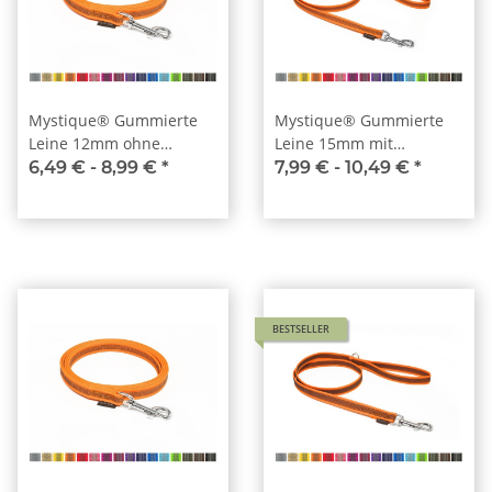
Mystique® Gummierte
Mystique® Gummierte
Leine 12mm ohne
Leine 15mm mit
Handschlaufe Standard
Handschlaufe Standard
6,49 € -
8,99 €
*
7,99 € -
10,49 €
*
Karabiner
Karabiner
BESTSELLER