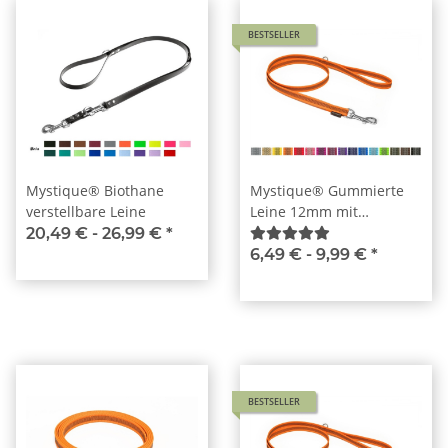
BESTSELLER
Mystique® Biothane
Mystique® Gummierte
verstellbare Leine
Leine 12mm mit
Handschlaufe Standard
20,49 € -
26,99 €
*
Karabiner
6,49 € -
9,99 €
*
BESTSELLER