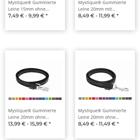
Mystique® Gummierte
Mystique® Gummierte
Leine 15mm ohne
Leine 20mm mit
Handschlaufe Standard
Handschlaufe Standard
7,49 € -
9,99 €
*
8,49 € -
11,99 €
*
Karabiner
Karabiner
Mystique® Gummierte
Mystique® Gummierte
Leine 20mm ohne
Leine 20mm ohne
Handschlaufe
Handschlaufe Standard
13,99 € -
15,99 €
*
8,49 € -
11,49 €
*
Scherenkarabinerhaken
Karabiner