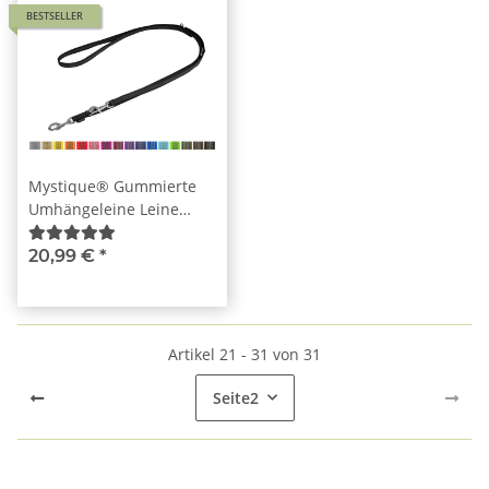
BESTSELLER
Mystique® Gummierte
Umhängeleine Leine
20mm Standard
Karabiner
20,99 €
*
Artikel 21 - 31 von 31
Seite
2