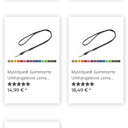
Mystique® Gummierte
Mystique® Gummierte
Umhängeleine Leine
Umhängeleine Leine
12mm Standard
15mm Standard
Karabiner
Karabiner
14,99 €
*
18,49 €
*