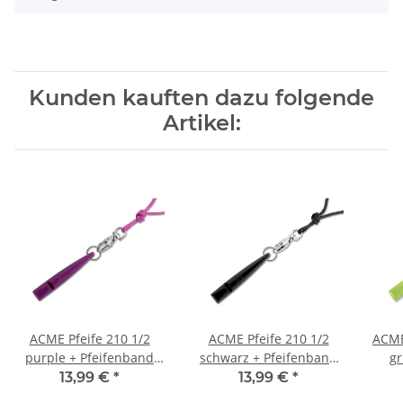
Kunden kauften dazu folgende
Artikel:
ACME Pfeife 210 1/2
ACME Pfeife 210 1/2
ACME
purple + Pfeifenband
schwarz + Pfeifenband
gr
kostenlos
kostenlos
13,99 €
*
13,99 €
*