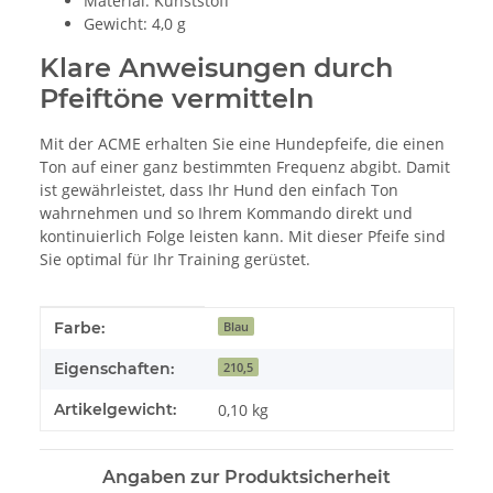
Material: Kunststoff
Gewicht: 4,0 g
Klare Anweisungen durch
Pfeiftöne vermitteln
Mit der ACME erhalten Sie eine Hundepfeife, die einen
Ton auf einer ganz bestimmten Frequenz abgibt. Damit
ist gewährleistet, dass Ihr Hund den einfach Ton
wahrnehmen und so Ihrem Kommando direkt und
kontinuierlich Folge leisten kann. Mit dieser Pfeife sind
Sie optimal für Ihr Training gerüstet.
Produkteigenschaft
Wert
Farbe:
Blau
Eigenschaften:
210,5
Artikelgewicht:
0,10
kg
Angaben zur Produktsicherheit