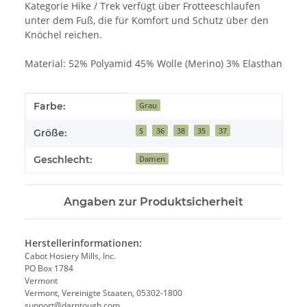
Kategorie Hike / Trek verfügt über Frotteeschlaufen
unter dem Fuß, die für Komfort und Schutz über den
Knöchel reichen.
Material: 52% Polyamid 45% Wolle (Merino) 3% Elasthan
Produkteigenschaft
Wert
Farbe:
Grau
S
36
38
35
37
Größe:
Geschlecht:
Damen
Angaben zur Produktsicherheit
Herstellerinformationen:
Cabot Hosiery Mills, Inc.
PO Box 1784
Vermont
Vermont, Vereinigte Staaten, 05302-1800
support@darntough.com