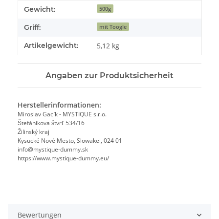
Produkteigenschaft
Wert
Gewicht:
500g
Griff:
mit Toogle
Artikelgewicht:
5,12
kg
Angaben zur Produktsicherheit
Herstellerinformationen:
Miroslav Gacík - MYSTIQUE s.r.o.
Štefánikova štvrť 534/16
Žilinský kraj
Kysucké Nové Mesto, Slowakei, 024 01
info@mystique-dummy.sk
https://www.mystique-dummy.eu/
Bewertungen