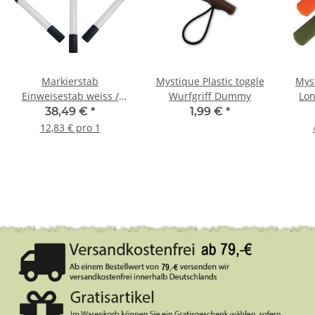
Markierstab
Mystique Plastic toggle
Mys
Einweisestab weiss /
Wurfgriff Dummy
Lon
schwarz im Set 3 Stück
38,49 €
*
1,99 €
*
12,83 € pro 1