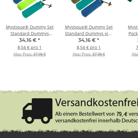
Mystique® Dummy Set
Mystique® Dummy Set
Mys
Standard Dummys
Standard Dummys vier
Pock
Jungsfarben 4 x 500g
Farben 4 x 500g 4Stk.
grün
34,16 €
*
34,16 €
*
4Stk.
8,54 € pro 1
8,54 € pro 1
7
Alter Preis:
37,96 €
Alter Preis:
37,96 €
Alt