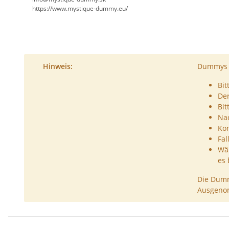
https://www.mystique-dummy.eu/
Hinweis:
Dummys s
Bit
De
Bit
Nac
Kon
Fal
Wäh
es 
Die Dumm
Ausgenom