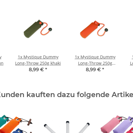
y
1x
Mystique Dummy
1x
Mystique Dummy
ün
Long-Throw 250g khaki
Long-Throw 250g
L
orange
8,99 €
*
8,99 €
*
unden kauften dazu folgende Artike