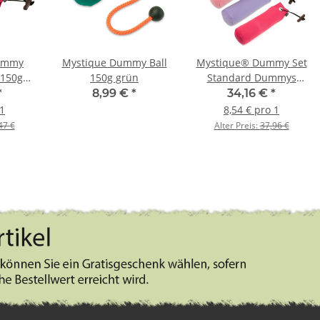
ummy
Mystique Dummy Ball
Mystique® Dummy Set
 150g
150g grün
Standard Dummys
 pink
Mädchenfarben 4 x
*
8,99 €
*
34,16 €
*
500g 4Stk.
 1
8,54 € pro 1
47 €
Alter Preis:
37,96 €