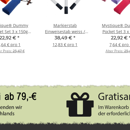
tique® Dummy
Markierstab
Mystique® D
et Set 3 x 150g
Einweisestab weiss /
Pocket Set 3 x
, orange, blau
schwarz im Set 3 Stück
pink, lila, hot
22,92 €
*
38,49 €
*
22,92 €
,64 € pro 1
12,83 € pro 1
7,64 € pro
er Preis:
25,47 €
Alter Preis:
25,