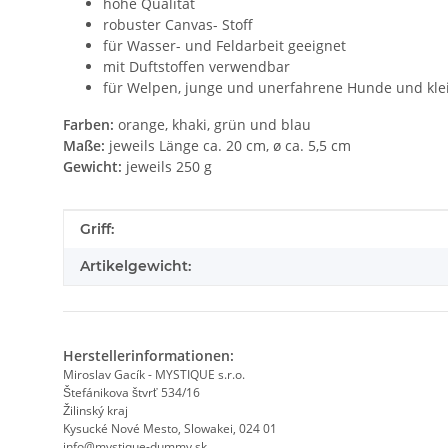
hohe Qualität
robuster Canvas- Stoff
für Wasser- und Feldarbeit geeignet
mit Duftstoffen verwendbar
für Welpen, junge und unerfahrene Hunde und kl
Farben:
orange, khaki, grün und blau
Maße:
jeweils Länge ca. 20 cm, ø ca. 5,5 cm
Gewicht:
jeweils 250 g
Produkteigenschaft
Wert
Griff:
Artikelgewicht:
Herstellerinformationen:
Miroslav Gacík - MYSTIQUE s.r.o.
Štefánikova štvrť 534/16
Žilinský kraj
Kysucké Nové Mesto, Slowakei, 024 01
info@mystique-dummy.sk