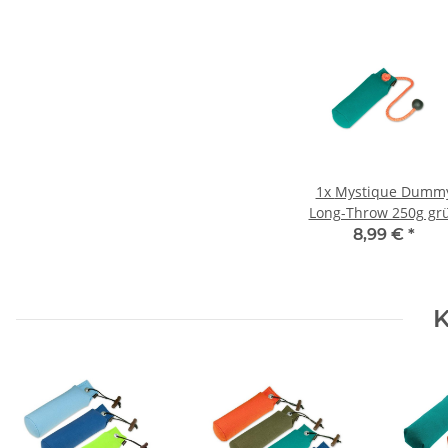
1x
Mystique Dumm
Long-Throw 250g gr
8,99 €
*
K