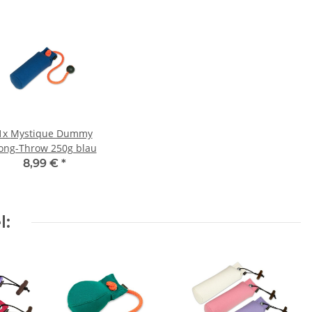
1x
Mystique Dummy
ong-Throw 250g blau
8,99 €
*
l: