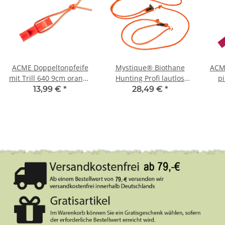
ACME Doppeltonpfeife
Mystique® Biothane
ACME
mit Trill 640 9cm orange
Hunting Profi lautlos
p
+ Pfeifenband kostenlos
Umhängeleine 280cm
13,99 €
*
28,49 €
*
Moxon 6mm neon
orange Moxon mit
Zugbegrenzung