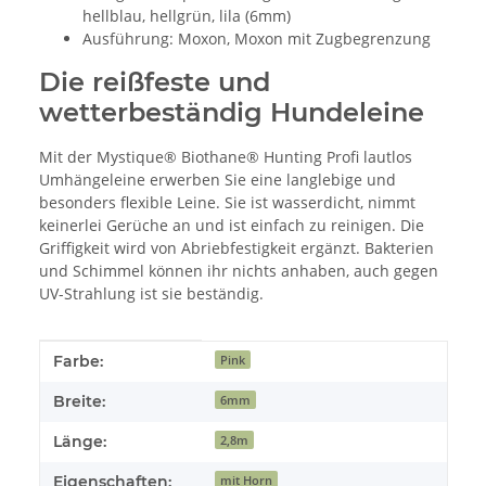
hellblau, hellgrün, lila (6mm)
Ausführung: Moxon, Moxon mit Zugbegrenzung
Die reißfeste und
wetterbeständig Hundeleine
Mit der Mystique® Biothane® Hunting Profi lautlos
Umhängeleine erwerben Sie eine langlebige und
besonders flexible Leine. Sie ist wasserdicht, nimmt
keinerlei Gerüche an und ist einfach zu reinigen. Die
Griffigkeit wird von Abriebfestigkeit ergänzt. Bakterien
und Schimmel können ihr nichts anhaben, auch gegen
UV-Strahlung ist sie beständig.
Produkteigenschaft
Wert
Farbe:
Pink
Breite:
6mm
Länge:
2,8m
Eigenschaften:
mit Horn