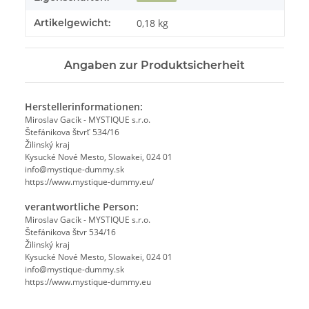
Artikelgewicht:
0,18
kg
Angaben zur Produktsicherheit
Herstellerinformationen:
Miroslav Gacík - MYSTIQUE s.r.o.
Štefánikova štvrť 534/16
Žilinský kraj
Kysucké Nové Mesto, Slowakei, 024 01
info@mystique-dummy.sk
https://www.mystique-dummy.eu/
verantwortliche Person:
Miroslav Gacík - MYSTIQUE s.r.o.
Štefánikova štvr 534/16
Žilinský kraj
Kysucké Nové Mesto, Slowakei, 024 01
info@mystique-dummy.sk
https://www.mystique-dummy.eu