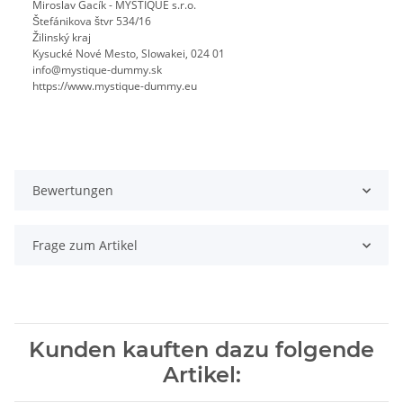
Miroslav Gacík - MYSTIQUE s.r.o.
Štefánikova štvr 534/16
Žilinský kraj
Kysucké Nové Mesto, Slowakei, 024 01
info@mystique-dummy.sk
https://www.mystique-dummy.eu
Bewertungen
Frage zum Artikel
Kunden kauften dazu folgende
Artikel: