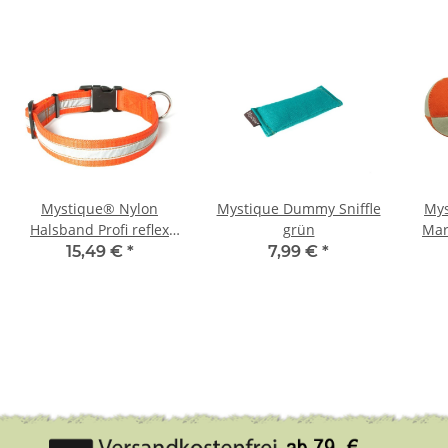
Mystique® Nylon
Mystique Dummy Sniffle
Mys
Halsband Profi reflex
grün
Mar
25mm neon orange 30-
15,49 €
*
7,99 €
*
40cm