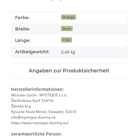
Produkteigenschaft
Wert
Farbe:
Orange
Breite:
8mm
Länge:
7,5m
Artikelgewicht:
0,48
kg
Angaben zur Produktsicherheit
Herstellerinformationen:
Miroslav Gacík - MYSTIQUE s.r.o.
Štefánikova štvrť 534/16
Žilinský kraj
Kysucké Nové Mesto, Slowakei, 024 01
info@mystique-dummy.sk
https://www.mystique-dummy.eu/
verantwortliche Person: