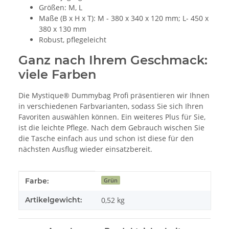
Größen: M, L
Maße (B x H x T): M - 380 x 340 x 120 mm; L- 450 x
380 x 130 mm
Robust, pflegeleicht
Ganz nach Ihrem Geschmack:
viele Farben
Die Mystique® Dummybag Profi präsentieren wir Ihnen
in verschiedenen Farbvarianten, sodass Sie sich Ihren
Favoriten auswählen können. Ein weiteres Plus für Sie,
ist die leichte Pflege. Nach dem Gebrauch wischen Sie
die Tasche einfach aus und schon ist diese für den
nächsten Ausflug wieder einsatzbereit.
Produkteigenschaft
Wert
Farbe:
Grün
Artikelgewicht:
0,52
kg