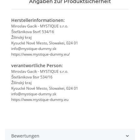
Angaben zur Produktsicherheit
Herstellerinformationen:
Miroslav Gacík - MYSTIQUE s.r.o.
Štefánikova štvrť 534/16
Žilinský kraj
Kysucké Nové Mesto, Slowakei, 024 01
info@mystique-dummy.sk
https://www.mystique-dummy.eu/
verantwortliche Person:
Miroslav Gacík - MYSTIQUE s.r.o.
Štefánikova štvr 534/16
Žilinský kraj
Kysucké Nové Mesto, Slowakei, 024 01
info@mystique-dummy.sk
https://www.mystique-dummy.eu
Bewertungen