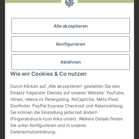
Widerruf anmelden
Service
Alle akzeptieren
Herstellerinformationen
Konfigurieren
Zahlungsmöglichkeiten
Ablehnen
Wie wir Cookies & Co nutzen
Durch Klicken auf „Alle akzeptieren“ gestatten Sie den
Einsatz folgender Dienste auf unserer Website: YouTube,
Vimeo, releva.nz Retargeting, ReCaptcha, Meta Pixel,
Doofinder, PayPal Express Checkout und Ratenzahlung.
Sie können die Einstellung jederzeit ändern
(Fingerabdruck-Icon links unten). Weitere Details finden
Sie unter
Konfigurieren
und in unserer
Datenschutzerklärung
.
* Alle Preise inkl. gesetzlicher USt., zzgl.
Versand