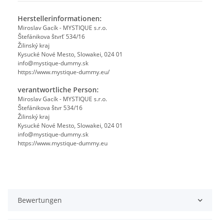
Herstellerinformationen:
Miroslav Gacík - MYSTIQUE s.r.o.
Štefánikova štvrť 534/16
Žilinský kraj
Kysucké Nové Mesto, Slowakei, 024 01
info@mystique-dummy.sk
https://www.mystique-dummy.eu/
verantwortliche Person:
Miroslav Gacík - MYSTIQUE s.r.o.
Štefánikova štvr 534/16
Žilinský kraj
Kysucké Nové Mesto, Slowakei, 024 01
info@mystique-dummy.sk
https://www.mystique-dummy.eu
Bewertungen