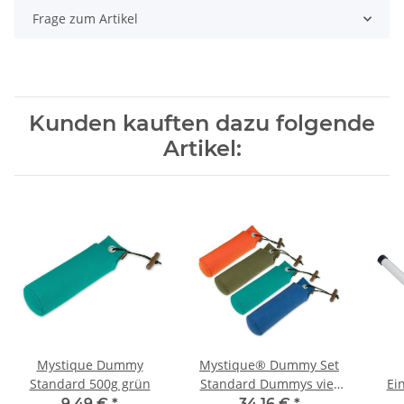
Frage zum Artikel
Kunden kauften dazu folgende
Artikel:
Mystique Dummy
Mystique® Dummy Set
Standard 500g grün
Standard Dummys vier
Ei
Farben 4 x 500g 4Stk.
sch
9,49 €
*
34,16 €
*