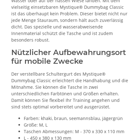
Wasser oder auf der nassen Wiese landen. Mit dem
vielseitig einsetzbaren Mystique® Dummybag Classic
ist das überhaupt kein Problem. Dieser bietet nicht nur
jede Menge Stauraum, sondern hält auch zuverlässig
dicht. Das spezielle und wasserabweisende
Innenmaterial schützt die Tasche und ist zudem
besonders robust.
Nützlicher Aufbewahrungsort
für mobile Zwecke
Der verstellbare Schultergurt des Mystique®
Dummybag Classic erleichtert die Handhabung und die
Mitnahme. Sie können die Tasche in zwei
unterschiedlichen Farbtönen und Größen erhalten.
Damit können Sie flexibel Ihr Training angehen und
sind stets optimal vorbereitet und ausgerüstet.
Farben: khaki, braun, seemannsblau, jägergrün
Größe: M, L
Taschen Abmessungen: M - 370 x 330 x 110 mm
L - 450 x 380 x 130 mm