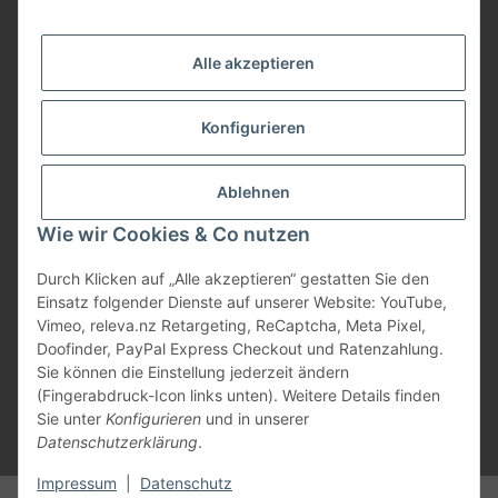
Service
Alle akzeptieren
Herstellerinformationen
Konfigurieren
Zahlungsmöglichkeiten
Ablehnen
Wie wir Cookies & Co nutzen
Durch Klicken auf „Alle akzeptieren“ gestatten Sie den
Einsatz folgender Dienste auf unserer Website: YouTube,
Vimeo, releva.nz Retargeting, ReCaptcha, Meta Pixel,
Doofinder, PayPal Express Checkout und Ratenzahlung.
Sie können die Einstellung jederzeit ändern
(Fingerabdruck-Icon links unten). Weitere Details finden
Sie unter
Konfigurieren
und in unserer
Datenschutzerklärung
.
* Alle Preise inkl. gesetzlicher USt., zzgl.
Versand
Impressum
|
Datenschutz