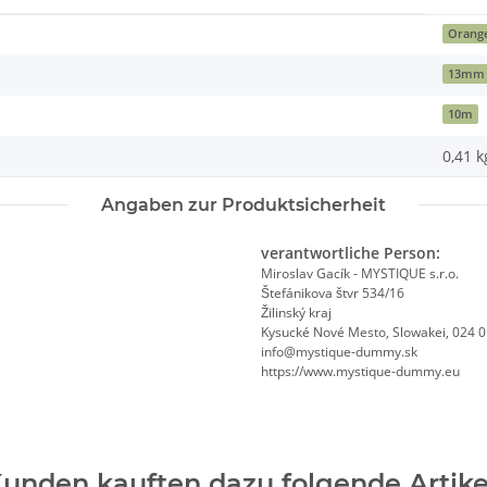
Orang
13mm
10m
0,41
k
Angaben zur Produktsicherheit
verantwortliche Person:
Miroslav Gacík - MYSTIQUE s.r.o.
Štefánikova štvr 534/16
Žilinský kraj
Kysucké Nové Mesto, Slowakei, 024 
info@mystique-dummy.sk
https://www.mystique-dummy.eu
unden kauften dazu folgende Artike