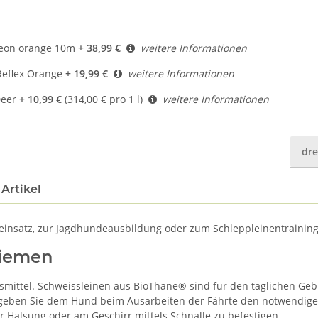
eon orange 10m
+ 38,99 €
weitere Informationen
eflex Orange
+ 19,99 €
weitere Informationen
Deer
+ 10,99 €
(314,00 € pro 1 l)
weitere Informationen
dre
Artikel
deinsatz, zur Jagdhundeausbildung oder zum Schleppleinentraining
riemen
fsmittel. Schweissleinen aus BioThane® sind für den täglichen Ge
ben Sie dem Hund beim Ausarbeiten der Fährte den notwendigen F
r Halsung oder am Geschirr mittels Schnalle zu befestigen.