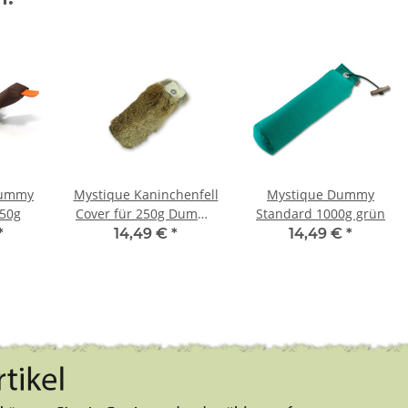
Dummy
Mystique Kaninchenfell
Mystique Dummy
750g
Cover für 250g Dummy
Standard 1000g grün
Überzug
*
14,49 €
*
14,49 €
*