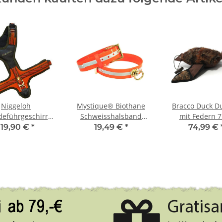
Niggeloh
Mystique® Biothane
Bracco Duck 
eführgeschirr
Schweisshalsband
mit Federn 
 olive / orange
25mm reflex orange
119,90 €
*
19,49 €
*
74,99 €
L
gold messing 30-40cm