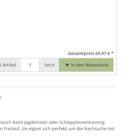
Gesamtpreis
69,97 €
*
i
Artikel
Set/s
in den Warenkorb
!
brauch beim Jagdeinsatz oder Schleppleinentraining
reilauf, sie eignet sich perfekt, um die Nachsuche mit