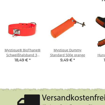
Mystique® BioThane®
Mystique Dummy
Schweißhalsband 38
Standard 500g orange
Hund
mm Neon Orange 35-
FOLLOW
18,49 €
*
9,49 €
*
45cm