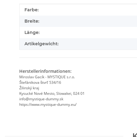
Produkteigenschaft
Wert
Farbe:
Breite:
Länge:
Artikelgewicht:
Herstellerinformationen:
Miroslav Gacík - MYSTIQUE s.r.o.
Štefánikova štvrť 534/16
Žilinský kraj
Kysucké Nové Mesto, Slowakei, 024 01
info@mystique-dummy.sk
https://www.mystique-dummy.eu/
K