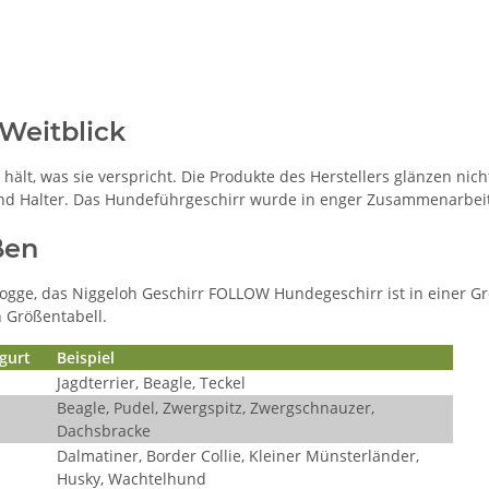
Weitblick
hält, was sie verspricht. Die Produkte des Herstellers glänzen nic
nd Halter. Das Hundeführgeschirr wurde in enger Zusammenarbeit
ßen
Dogge, das Niggeloh Geschirr FOLLOW Hundegeschirr ist in einer Gr
 Größentabell.
gurt
Beispiel
Jagdterrier, Beagle, Teckel
Beagle, Pudel, Zwergspitz, Zwergschnauzer,
Dachsbracke
Dalmatiner, Border Collie, Kleiner Münsterländer,
Husky, Wachtelhund