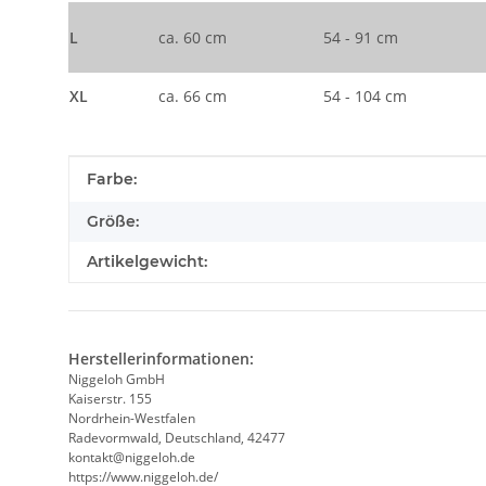
L
ca. 60 cm
54 - 91 cm
XL
ca. 66 cm
54 - 104 cm
Produkteigenschaft
Wert
Farbe:
Größe:
Artikelgewicht:
Herstellerinformationen:
Niggeloh GmbH
Kaiserstr. 155
Nordrhein-Westfalen
Radevormwald, Deutschland, 42477
kontakt@niggeloh.de
https://www.niggeloh.de/