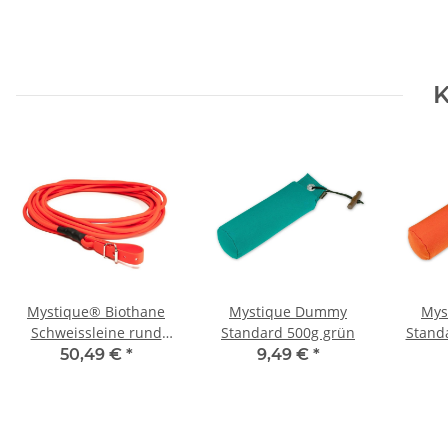
K
Mystique® Biothane
Mystique Dummy
Mys
Schweissleine rund
Standard 500g grün
Stand
8mm 10m neon orange
50,49 €
*
9,49 €
*