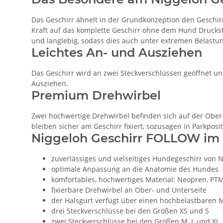
Das Geschirr ähnelt in der Grundkonzeption den Geschirr
Kraft auf das komplette Geschirr ohne dem Hund Druckst
und langlebig, sodass dies auch unter extremen Belastun
Leichtes An- und Ausziehen
Das Geschirr wird an zwei Steckverschlüssen geöffnet u
Ausziehen.
Premium Drehwirbel
Zwei hochwertige Drehwirbel befinden sich auf der Ober
bleiben sicher am Geschirr fixiert, sozusagen in Parkposi
Niggeloh Geschirr FOLLOW im 
zuverlässiges und vielseitiges Hundegeschirr von
optimale Anpassung an die Anatomie des Hundes
komfortables, hochwertiges Material: Neopren, P
fixierbare Drehwirbel an Ober- und Unterseite
der Halsgurt verfügt über einen hochbelastbaren M
drei Steckverschlüsse bei den Größen XS und S
zwei Steckverschlüsse bei den Größen M, L und XL