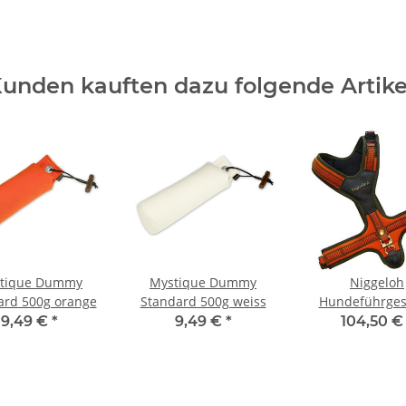
unden kauften dazu folgende Artike
tique Dummy
Mystique Dummy
Niggeloh
ard 500g orange
Standard 500g weiss
Hundeführges
FOLLOW olive /
9,49 €
*
9,49 €
*
104,50 
S