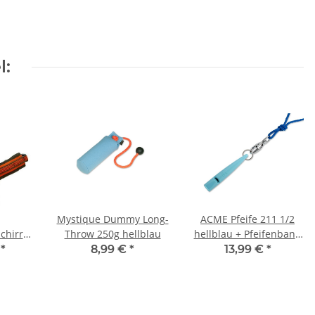
l:
Mystique Dummy Long-
ACME Pfeife 211 1/2
chirr
Throw 250g hellblau
hellblau + Pfeifenband
 orange
kostenlos
€
*
8,99 €
*
13,99 €
*