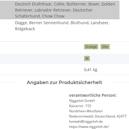
Deutsch Drahthaar, Collie, Bullterrier, Boxer, Golden
Retriever, Labrador Retriever, Deutscher
Schäferhund, Chow Chow
Dogge, Berner Sennenhund, Bluthund, Landseer,
Ridgeback
Orange
Oliv
M
0,41
kg
Angaben zur Produktsicherheit
verantwortliche Person:
Niggeloh GmbH
Kaiserstr. 155
Nordrhein-Westfalen
Radevormwald, Deutschland, 42477
kontakt@niggeloh.de
https://www.niggeloh.de/