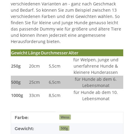
verschiedenen Varianten an - ganz nach Geschmack
und Bedarf. So können Sie zum Beispiel zwischen 13
verschiedenen Farben und drei Gewichten wählen. So
finden Sie für kleine und junge Hunde genauso leicht
das passende Dummy wie für größere und ältere Tiere
und können ihnen jederzeit eine angemessene
Herausforderung bieten.
Gewicht
Länge
Durchmesser
Alter
für Welpen, junge und
250g
20cm
5,5cm
unerfahrene Hunde &
kleinere Hunderassen
für Hunde ab dem 6.
500g
25cm
6,5cm
Lebensmonat
für Hunde ab dem 10.
1000g
33cm
8,5cm
Lebensmonat
Produkteigenschaft
Wert
Farbe:
Weiss
Gewicht:
500g