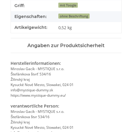
Griff:
mit Toogle
Eigenschaften:
ohne Beschriftung
Artikelgewicht:
0,52
kg
Angaben zur Produktsicherheit
Herstellerinformationen:
Miroslav Gacík - MYSTIQUE s.r.o.
Štefánikova štvrť 534/16
Žilinský kraj
Kysucké Nové Mesto, Slowakei, 024 01
info@mystique-dummy.sk
https://www.mystique-dummy.eu/
verantwortliche Person:
Miroslav Gacík - MYSTIQUE s.r.o.
Štefánikova štvr 534/16
Žilinský kraj
Kysucké Nové Mesto, Slowakei, 024 01