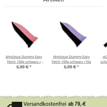
Mystique Dummy Easy
Mystique Dummy Easy
AC
Fetch 100g schwarz /
Fetch 100g schwarz / lila
sch
pink
6,99 €
*
6,99 €
*