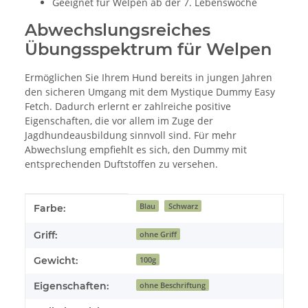
Geeignet für Welpen ab der 7. Lebenswoche
Abwechslungsreiches
Übungsspektrum für Welpen
Ermöglichen Sie Ihrem Hund bereits in jungen Jahren
den sicheren Umgang mit dem Mystique Dummy Easy
Fetch. Dadurch erlernt er zahlreiche positive
Eigenschaften, die vor allem im Zuge der
Jagdhundeausbildung sinnvoll sind. Für mehr
Abwechslung empfiehlt es sich, den Dummy mit
entsprechenden Duftstoffen zu versehen.
Produkteigenschaft
Wert
Blau
Schwarz
Farbe:
Griff:
ohne Griff
Gewicht:
100g
Eigenschaften:
ohne Beschriftung