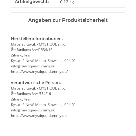
Artikelgewicht:
0,12
kg
Angaben zur Produktsicherheit
Herstellerinformationen:
Miroslav Gacík - MYSTIQUE s.r.o.
Štefánikova štvrť 534/16
Žilinský kraj
Kysucké Nové Mesto, Slowakei, 024 01
info@mystique-dummy.sk
https://www.mystique-dummy.eu/
verantwortliche Person:
Miroslav Gacík - MYSTIQUE s.r.o.
Štefánikova štvr 534/16
Žilinský kraj
Kysucké Nové Mesto, Slowakei, 024 01
info@mystique-dummy.sk
https://www.mystique-dummy.eu