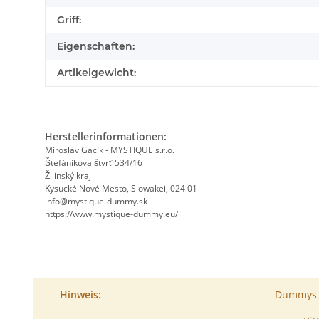
Griff:
Eigenschaften:
Artikelgewicht:
Herstellerinformationen:
Miroslav Gacík - MYSTIQUE s.r.o.
Štefánikova štvrť 534/16
Žilinský kraj
Kysucké Nové Mesto, Slowakei, 024 01
info@mystique-dummy.sk
https://www.mystique-dummy.eu/
Hinweis:
Dummys s