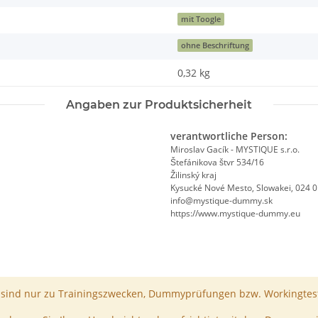
mit Toogle
ohne Beschriftung
0,32
kg
Angaben zur Produktsicherheit
verantwortliche Person:
Miroslav Gacík - MYSTIQUE s.r.o.
Štefánikova štvr 534/16
Žilinský kraj
Kysucké Nové Mesto, Slowakei, 024 
info@mystique-dummy.sk
https://www.mystique-dummy.eu
ind nur zu Trainingszwecken, Dummyprüfungen bzw. Workingtest