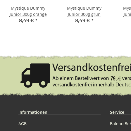
Mystique Dummy
Mystique Dummy
Mys
Junior 300g orange
Junior 300g grün
Jun
8,49 €
*
8,49 €
*
Informationen
Service
AGB
Baleno Be