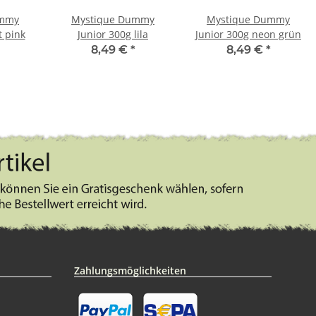
ummy
Mystique Dummy
Mystique Dummy
t pink
Junior 300g lila
Junior 300g neon grün
8,49 €
*
8,49 €
*
Zahlungsmöglichkeiten