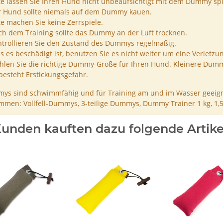
te lassen Sie Ihren Hund nicht unbeaufsichtigt mit dem Dummy spi
r Hund sollte niemals auf dem Dummy kauen.
te machen Sie keine Zerrspiele.
h dem Training sollte das Dummy an der Luft trocknen.
trollieren Sie den Zustand des Dummys regelmäßig.
ls es beschädigt ist, benutzen Sie es nicht weiter um eine Verletzu
len Sie die richtige Dummy-Größe für Ihren Hund. Kleinere Dumm
besteht Erstickungsgefahr.
ys sind schwimmfähig und für Training am und im Wasser geeign
men: Vollfell-Dummys, 3-teilige Dummys, Dummy Trainer 1 kg, 1,
unden kauften dazu folgende Artike