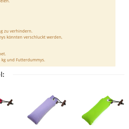
elen.
ng zu verhindern.
ys könnten verschluckt werden,
et.
5 kg und Futterdummys.
l: