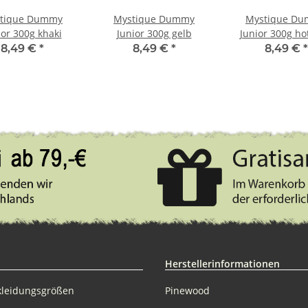
tique Dummy
Mystique Dummy
Mystique D
ior 300g khaki
Junior 300g gelb
Junior 300g ho
8,49 €
*
8,49 €
*
8,49 €
*
Herstellerinformationen
kleidungsgrößen
Pinewood