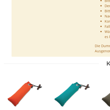
Bit
De
Bit
Nac
Kon
Fal
Wäh
es 
Die Dumm
Ausgenom
K