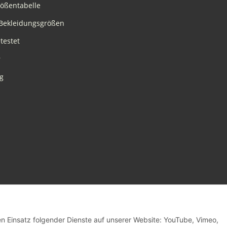
rößentabelle
Bekleidungsgrößen
testet
r
g
den Einsatz folgender Dienste auf unserer Website: YouTube, Vimeo,