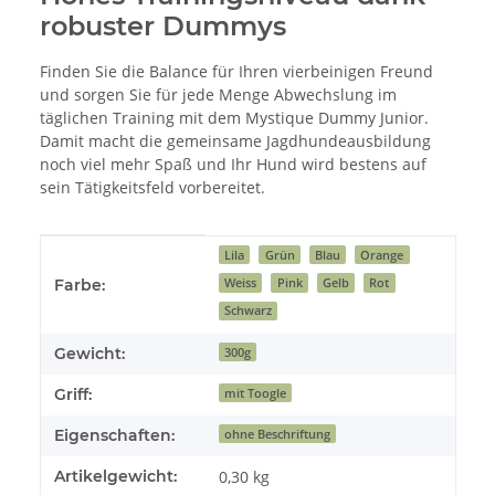
robuster Dummys
Finden Sie die Balance für Ihren vierbeinigen Freund
und sorgen Sie für jede Menge Abwechslung im
täglichen Training mit dem Mystique Dummy Junior.
Damit macht die gemeinsame Jagdhundeausbildung
noch viel mehr Spaß und Ihr Hund wird bestens auf
sein Tätigkeitsfeld vorbereitet.
Produkteigenschaft
Wert
Lila
Grün
Blau
Orange
Weiss
Pink
Gelb
Rot
Farbe:
Schwarz
Gewicht:
300g
Griff:
mit Toogle
Eigenschaften:
ohne Beschriftung
Artikelgewicht:
0,30
kg