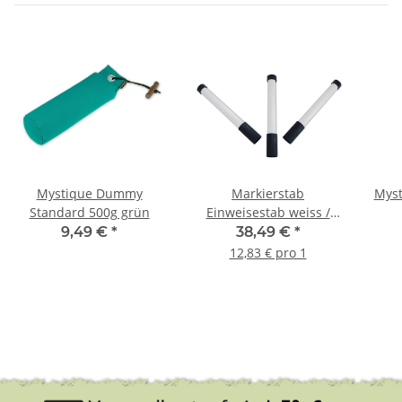
Mystique Dummy
Markierstab
Myst
Standard 500g grün
Einweisestab weiss /
schwarz im Set 3 Stück
9,49 €
*
38,49 €
*
12,83 € pro 1