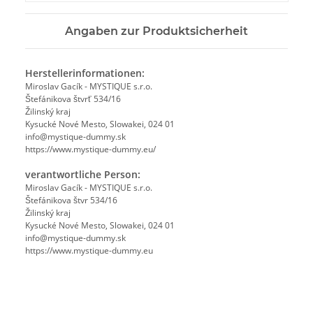
Angaben zur Produktsicherheit
Herstellerinformationen:
Miroslav Gacík - MYSTIQUE s.r.o.
Štefánikova štvrť 534/16
Žilinský kraj
Kysucké Nové Mesto, Slowakei, 024 01
info@mystique-dummy.sk
https://www.mystique-dummy.eu/
verantwortliche Person:
Miroslav Gacík - MYSTIQUE s.r.o.
Štefánikova štvr 534/16
Žilinský kraj
Kysucké Nové Mesto, Slowakei, 024 01
info@mystique-dummy.sk
https://www.mystique-dummy.eu