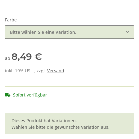
Farbe
Bitte wählen Sie eine Variation.
8,49 €
ab
inkl. 19% USt. , zzgl.
Versand
Sofort verfügbar
x
Dieses Produkt hat Variationen.
Wählen Sie bitte die gewünschte Variation aus.