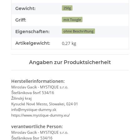
Gewicht:
250g
Griff:
mit Toogle
Eigenschaften:
ohne Beschriftung
Artikelgewicht:
0,27
kg
Angaben zur Produktsicherheit
Herstellerinformationen:
Miroslav Gacík - MYSTIQUE s.r.o.
Štefánikova štvrť 534/16
Žilinský kraj
Kysucké Nové Mesto, Slowakei, 024 01
info@mystique-dummy.sk
https://www.mystique-dummy.eu/
verantwortliche Person:
Miroslav Gacík - MYSTIQUE s.r.o.
Štefánikova štvr 534/16