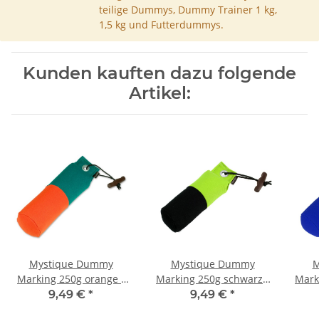
teilige Dummys, Dummy Trainer 1 kg,
1,5 kg und Futterdummys.
Kunden kauften dazu folgende
Artikel:
Mystique Dummy
Mystique Dummy
M
Marking 250g orange /
Marking 250g schwarz /
Mark
grün
neongrün
9,49 €
*
9,49 €
*