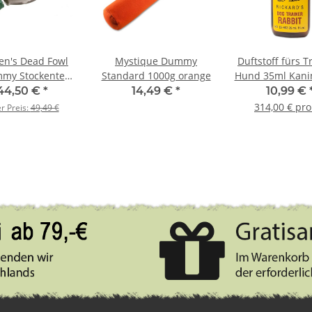
en's Dead Fowl
Mystique Dummy
Duftstoff fürs T
my Stockente
Standard 1000g orange
Hund 35ml Kani
ntendummy
Rabbit
44,50 €
*
14,49 €
*
10,99 €
314,00 € pro 
er Preis:
49,49 €