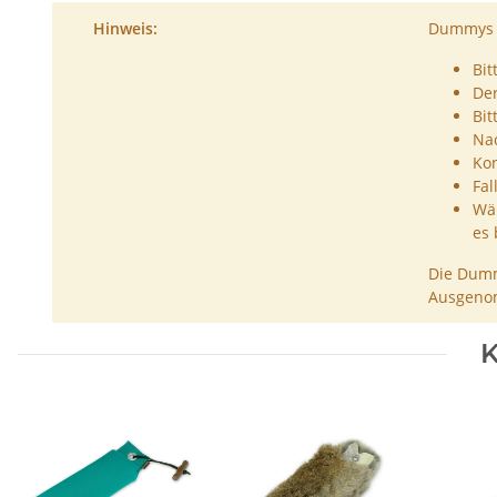
Hinweis:
Dummys s
Bit
De
Bit
Nac
Kon
Fal
Wäh
es 
Die Dumm
Ausgenom
K