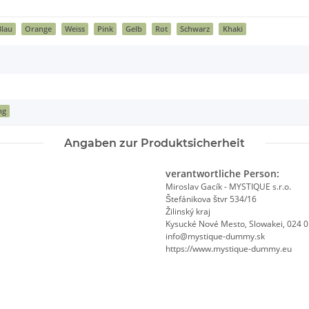
Blau
Orange
Weiss
Pink
Gelb
Rot
Schwarz
Khaki
ng
Angaben zur Produktsicherheit
verantwortliche Person:
Miroslav Gacík - MYSTIQUE s.r.o.
Štefánikova štvr 534/16
Žilinský kraj
Kysucké Nové Mesto, Slowakei, 024 
info@mystique-dummy.sk
https://www.mystique-dummy.eu