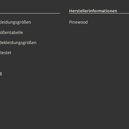
Herstellerinformationen
kleidungsgrößen
Pinewood
rößentabelle
Bekleidungsgrößen
testet
r
g