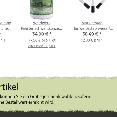
raining
Waidwerk
Markierstab
nchen -
Fährtenschweißkonzentrat
Einweisestab weiss /
450g
schwarz im Set 3 Stück
*
34,90 €
*
38,49 €
*
1 l
77,56 € pro 1 kg
12,83 € pro 1
Alter Preis:
39,00 €