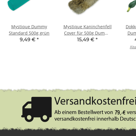
Mystique Dummy
Mystique Kaninchenfell
Dokk
Standard 500g grün
Cover für 500g Dummy
Dum
Überzug
E
9,49 €
*
15,49 €
*
Alt