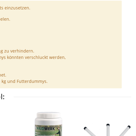
s einzusetzen.
elen.
ng zu verhindern.
ys könnten verschluckt werden,
et.
5 kg und Futterdummys.
l: