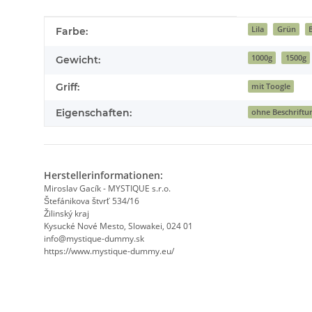
Produkteigenschaft
Wert
Lila
Grün
Farbe:
1000g
1500g
Gewicht:
Griff:
mit Toogle
Eigenschaften:
ohne Beschriftu
Herstellerinformationen:
Miroslav Gacík - MYSTIQUE s.r.o.
Štefánikova štvrť 534/16
Žilinský kraj
Kysucké Nové Mesto, Slowakei, 024 01
info@mystique-dummy.sk
https://www.mystique-dummy.eu/