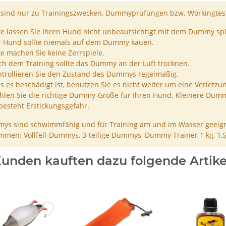
ind nur zu Trainingszwecken, Dummyprüfungen bzw. Workingtest
te lassen Sie Ihren Hund nicht unbeaufsichtigt mit dem Dummy spi
r Hund sollte niemals auf dem Dummy kauen.
te machen Sie keine Zerrspiele.
h dem Training sollte das Dummy an der Luft trocknen.
trollieren Sie den Zustand des Dummys regelmäßig.
ls es beschädigt ist, benutzen Sie es nicht weiter um eine Verletzu
len Sie die richtige Dummy-Größe für Ihren Hund. Kleinere Dumm
besteht Erstickungsgefahr.
ys sind schwimmfähig und für Training am und im Wasser geeign
men: Vollfell-Dummys, 3-teilige Dummys, Dummy Trainer 1 kg, 1,
unden kauften dazu folgende Artike