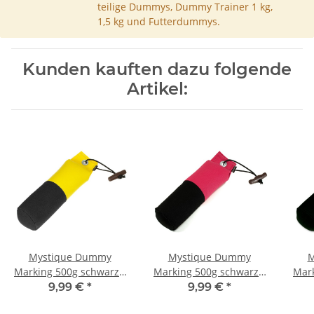
teilige Dummys, Dummy Trainer 1 kg,
1,5 kg und Futterdummys.
Kunden kauften dazu folgende
Artikel:
Mystique Dummy
Mystique Dummy
M
Marking 500g schwarz /
Marking 500g schwarz /
Mark
gelb
hotpink
9,99 €
*
9,99 €
*