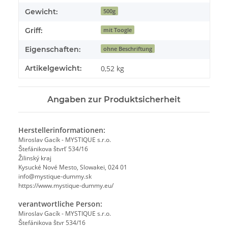
Gewicht:
500g
Griff:
mit Toogle
Eigenschaften:
ohne Beschriftung
Artikelgewicht:
0,52
kg
Angaben zur Produktsicherheit
Herstellerinformationen:
Miroslav Gacík - MYSTIQUE s.r.o.
Štefánikova štvrť 534/16
Žilinský kraj
Kysucké Nové Mesto, Slowakei, 024 01
info@mystique-dummy.sk
https://www.mystique-dummy.eu/
verantwortliche Person:
Miroslav Gacík - MYSTIQUE s.r.o.
Štefánikova štvr 534/16