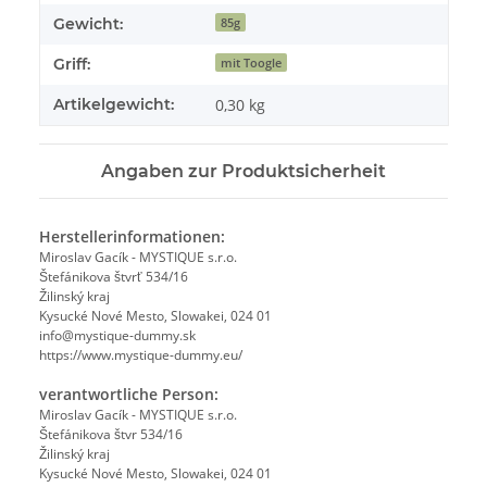
Gewicht:
85g
Griff:
mit Toogle
Artikelgewicht:
0,30
kg
Angaben zur Produktsicherheit
Herstellerinformationen:
Miroslav Gacík - MYSTIQUE s.r.o.
Štefánikova štvrť 534/16
Žilinský kraj
Kysucké Nové Mesto, Slowakei, 024 01
info@mystique-dummy.sk
https://www.mystique-dummy.eu/
verantwortliche Person:
Miroslav Gacík - MYSTIQUE s.r.o.
Štefánikova štvr 534/16
Žilinský kraj
Kysucké Nové Mesto, Slowakei, 024 01