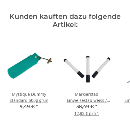
Kunden kauften dazu folgende
Artikel:
Mystique Dummy
Markierstab
Standard 500g grün
Einweisestab weiss /
Ei
schwarz im Set 3 Stück
9,49 €
*
38,49 €
*
12,83 € pro 1