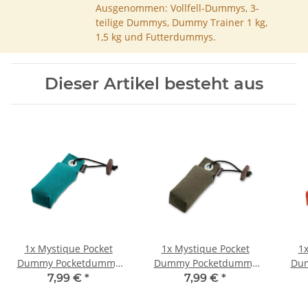
Ausgenommen: Vollfell-Dummys, 3-
teilige Dummys, Dummy Trainer 1 kg,
1,5 kg und Futterdummys.
Dieser Artikel besteht aus
1x
Mystique Pocket
1x
Mystique Pocket
1
Dummy Pocketdummy
Dummy Pocketdummy
Du
grün 85g
khaki 85g
7,99 €
*
7,99 €
*