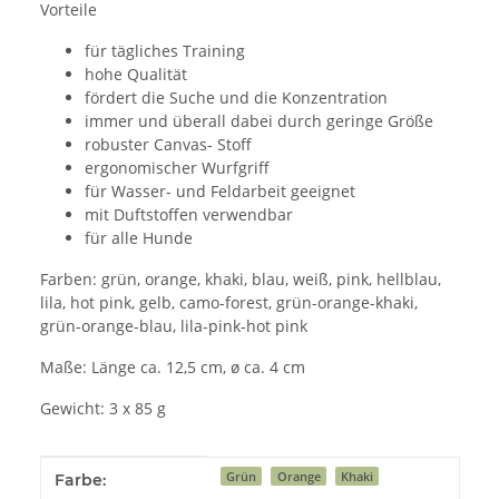
Vorteile
für tägliches Training
hohe Qualität
fördert die Suche und die Konzentration
immer und überall dabei durch geringe Größe
robuster Canvas- Stoff
ergonomischer Wurfgriff
für Wasser- und Feldarbeit geeignet
mit Duftstoffen verwendbar
für alle Hunde
Farben: grün, orange, khaki, blau, weiß, pink, hellblau,
lila, hot pink, gelb, camo-forest, grün-orange-khaki,
grün-orange-blau, lila-pink-hot pink
Maße: Länge ca. 12,5 cm, ø ca. 4 cm
Gewicht: 3 x 85 g
Produkteigenschaft
Wert
Grün
Orange
Khaki
Farbe: