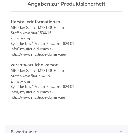
Angaben zur Produktsicherheit
Herstellerinformationen:
Miroslav Gacík - MYSTIQUE s.r.o.
Štefánikova štvrť 534/16
Žilinský kraj
Kysucké Nové Mesto, Slowakei, 024 01
info@mystique-dummy.sk
https://www.mystique-dummy.eu/
verantwortliche Person:
Miroslav Gacík - MYSTIQUE s.r.o.
Štefánikova štvr 534/16
Žilinský kraj
Kysucké Nové Mesto, Slowakei, 024 01
info@mystique-dummy.sk
https://www.mystique-dummy.eu
Bewertungen