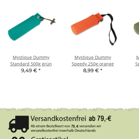
Mystique Dummy
Mystique Dummy
M
Standard 500g grün
Speedy 250g orange
S
9,49 €
*
8,99 €
*