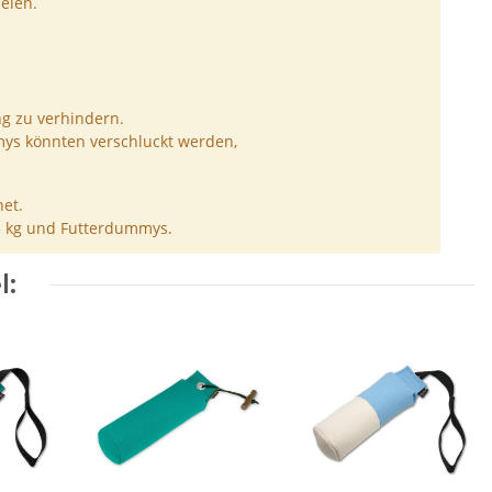
elen.
ng zu verhindern.
ys könnten verschluckt werden,
et.
5 kg und Futterdummys.
l: