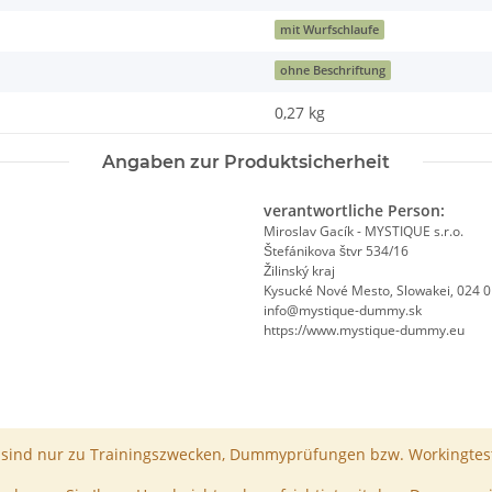
mit Wurfschlaufe
ohne Beschriftung
0,27
kg
Angaben zur Produktsicherheit
verantwortliche Person:
Miroslav Gacík - MYSTIQUE s.r.o.
Štefánikova štvr 534/16
Žilinský kraj
Kysucké Nové Mesto, Slowakei, 024 
info@mystique-dummy.sk
https://www.mystique-dummy.eu
ind nur zu Trainingszwecken, Dummyprüfungen bzw. Workingtest