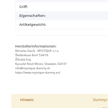
Griff:
Eigenschaften:
Artikelgewicht:
Herstellerinformationen:
Miroslav Gacík - MYSTIQUE s.r.o.
Štefánikova štvrť 534/16
Žilinský kraj
Kysucké Nové Mesto, Slowakei, 024 01
info@mystique-dummy.sk
https://www.mystique-dummy.eu/
Hinweis:
Dummys s