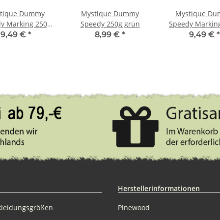
tique Dummy
Mystique Dummy
Mystique D
y Marking 250g
Speedy 250g grün
Speedy Markin
eiß / khaki
orange / gr
9,49 €
*
8,99 €
*
9,49 €
*
Herstellerinformationen
kleidungsgrößen
Pinewood