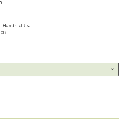
R
n Hund sichtbar
den