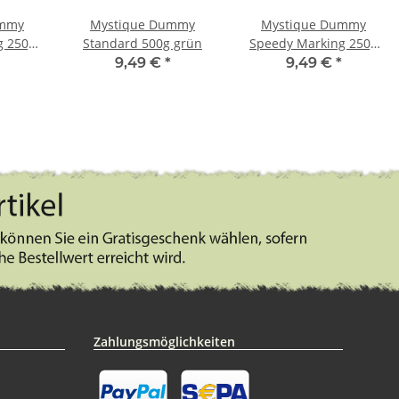
ummy
Mystique Dummy
Mystique Dummy
g 250g
Standard 500g grün
Speedy Marking 250g
ün
weiß / hellblau
9,49 €
*
9,49 €
*
Zahlungsmöglichkeiten