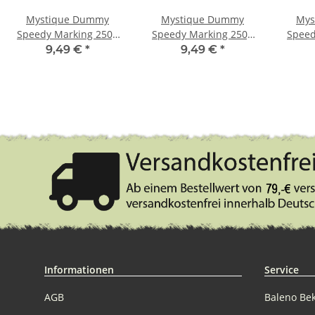
Mystique Dummy
Mystique Dummy
Mys
Speedy Marking 250g
Speedy Marking 250g
Speed
weiß / blau
weiß / schwarz
w
9,49 €
*
9,49 €
*
Informationen
Service
AGB
Baleno Be