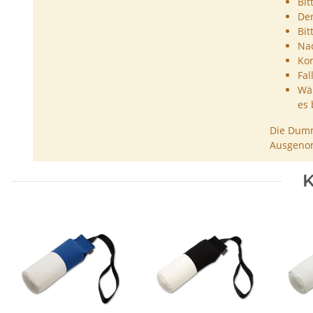
Bit
De
Bit
Nac
Kon
Fal
Wäh
es 
Die Dumm
Ausgenom
K