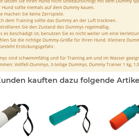
te lassen Sie Ihren Hund nicht unbeaufsichtigt mit dem Dummy spi
r Hund sollte niemals auf dem Dummy kauen.
te machen Sie keine Zerrspiele.
h dem Training sollte das Dummy an der Luft trocknen.
trollieren Sie den Zustand des Dummys regelmäßig.
ls es beschädigt ist, benutzen Sie es nicht weiter um eine Verletzu
len Sie die richtige Dummy-Größe für Ihren Hund. Kleinere Dumm
besteht Erstickungsgefahr.
ys sind schwimmfähig und für Training am und im Wasser geeign
men: Vollfell-Dummys, 3-teilige Dummys, Dummy Trainer 1 kg, 1,
unden kauften dazu folgende Artike