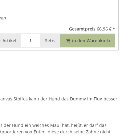
nen
Gesamtpreis
66,96 €
*
r
Artikel
Set/s
in den Warenkorb
Canvas Stoffes kann der Hund das Dummy im Flug besser
 der Hund ein weiches Maul hat, heißt, er darf das
Apportieren von Enten, diese durch seine Zähne nicht