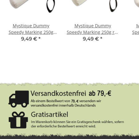
Mystique Dummy
Mystique Dummy
M
Speedy Marking 250g
Speedy Marking 250g rot
Sp
weiß / grün
/ weiß
9,49 €
*
9,49 €
*