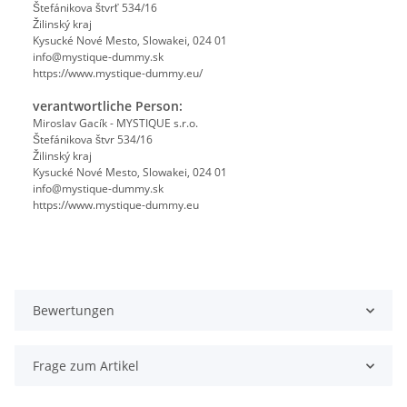
Štefánikova štvrť 534/16
Žilinský kraj
Kysucké Nové Mesto, Slowakei, 024 01
info@mystique-dummy.sk
https://www.mystique-dummy.eu/
verantwortliche Person:
Miroslav Gacík - MYSTIQUE s.r.o.
Štefánikova štvr 534/16
Žilinský kraj
Kysucké Nové Mesto, Slowakei, 024 01
info@mystique-dummy.sk
https://www.mystique-dummy.eu
Bewertungen
Frage zum Artikel