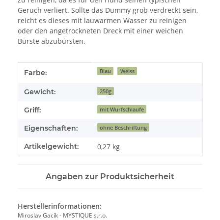
Geruch verliert. Sollte das Dummy grob verdreckt sein,
reicht es dieses mit lauwarmen Wasser zu reinigen
oder den angetrockneten Dreck mit einer weichen
Bürste abzubürsten.
Produkteigenschaft
Wert
Blau
Weiss
Farbe:
Gewicht:
250g
Griff:
mit Wurfschlaufe
Eigenschaften:
ohne Beschriftung
Artikelgewicht:
0,27
kg
Angaben zur Produktsicherheit
Herstellerinformationen:
Miroslav Gacík - MYSTIQUE s.r.o.