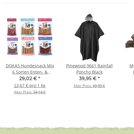
DOKAS Hundesnack Mix
Pinewood 9661 Rainfall
M
6 Sorten Enten- &
Poncho Black
Hühnerbrust
Kan
29,02 €
*
39,95 €
*
22,67 € pro 1 kg
Alter Preis:
49,95 €
Alter Preis:
34,14 €