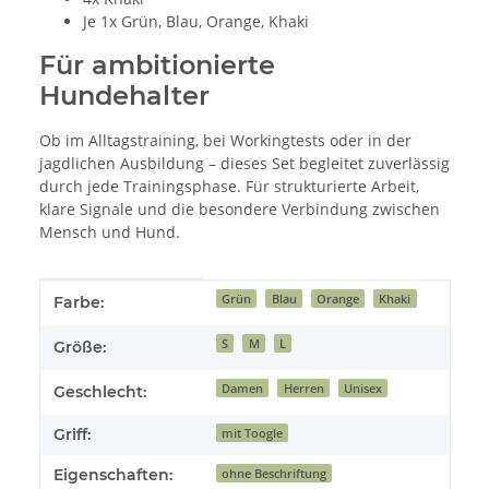
Je 1x Grün, Blau, Orange, Khaki
Für ambitionierte
Hundehalter
Ob im Alltagstraining, bei Workingtests oder in der
jagdlichen Ausbildung – dieses Set begleitet zuverlässig
durch jede Trainingsphase. Für strukturierte Arbeit,
klare Signale und die besondere Verbindung zwischen
Mensch und Hund.
Produkteigenschaft
Wert
Grün
Blau
Orange
Khaki
Farbe:
S
M
L
Größe:
Damen
Herren
Unisex
Geschlecht:
Griff:
mit Toogle
Eigenschaften:
ohne Beschriftung