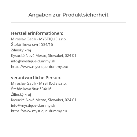
Angaben zur Produktsicherheit
Herstellerinformationen:
Miroslav Gacík - MYSTIQUE s.r.o.
Štefánikova štvrť 534/16
Žilinský kraj
Kysucké Nové Mesto, Slowakei, 024 01
info@mystique-dummy.sk
https://www.mystique-dummy.eu/
verantwortliche Person:
Miroslav Gacík - MYSTIQUE s.r.o.
Štefánikova štvr 534/16
Žilinský kraj
Kysucké Nové Mesto, Slowakei, 024 01
info@mystique-dummy.sk
https://www.mystique-dummy.eu