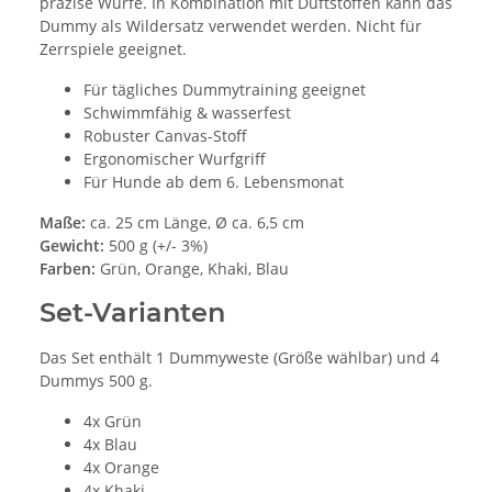
präzise Würfe. In Kombination mit Duftstoffen kann das
Dummy als Wildersatz verwendet werden. Nicht für
Zerrspiele geeignet.
Für tägliches Dummytraining geeignet
Schwimmfähig & wasserfest
Robuster Canvas-Stoff
Ergonomischer Wurfgriff
Für Hunde ab dem 6. Lebensmonat
Maße:
ca. 25 cm Länge, Ø ca. 6,5 cm
Gewicht:
500 g (+/- 3%)
Farben:
Grün, Orange, Khaki, Blau
Set-Varianten
Das Set enthält 1 Dummyweste (Größe wählbar) und 4
Dummys 500 g.
4x Grün
4x Blau
4x Orange
4x Khaki