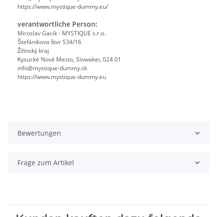
https://www.mystique-dummy.eu/
verantwortliche Person:
Miroslav Gacík - MYSTIQUE s.r.o.
Štefánikova štvr 534/16
Žilinský kraj
Kysucké Nové Mesto, Slowakei, 024 01
info@mystique-dummy.sk
https://www.mystique-dummy.eu
Bewertungen
Frage zum Artikel