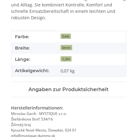
und Alltag. Sie kombiniert Kontrolle, Komfort und
schnelle Einsatzbereitschaft in einem leichten und
robusten Design.
Produkteigenschaft
Wert
Farbe:
Gelb
Breite:
6mm
Länge:
1,3m
Artikelgewicht:
0,07
kg
Angaben zur Produktsicherheit
Herstellerinformationen:
Miroslav Gacík - MYSTIQUE s.r.o.
Štefánikova štvrť 534/16
Žilinský kraj
Kysucké Nové Mesto, Slowakei, 024 01
info@mystique-dummy.sk