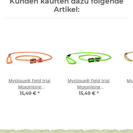
Kunden kauften dazu folgende
Artikel:
Mystique® Field trial
Mystique® Field trial
Mys
Moxonleine
Moxonleine
Retrieverleine 6mm
Retrieverleine 6mm
Re
15,49 €
*
15,49 €
*
130cm neon orange
130cm neon grün