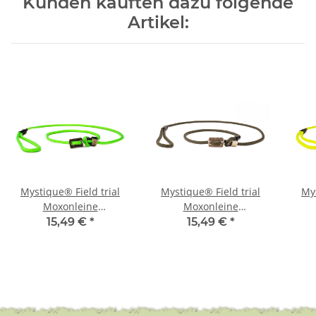
Kunden kauften dazu folgende
Artikel:
Mystique® Field trial
Mystique® Field trial
Mys
Moxonleine
Moxonleine
Retrieverleine 6mm
Retrieverleine 6mm
Re
15,49 €
*
15,49 €
*
130cm neon grün
130cm khaki
1