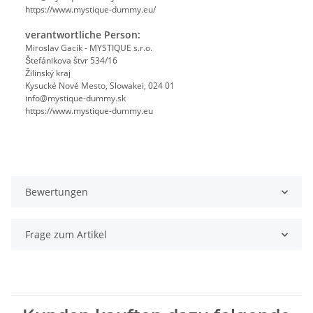
https://www.mystique-dummy.eu/
verantwortliche Person:
Miroslav Gacík - MYSTIQUE s.r.o.
Štefánikova štvr 534/16
Žilinský kraj
Kysucké Nové Mesto, Slowakei, 024 01
info@mystique-dummy.sk
https://www.mystique-dummy.eu
Bewertungen
Frage zum Artikel