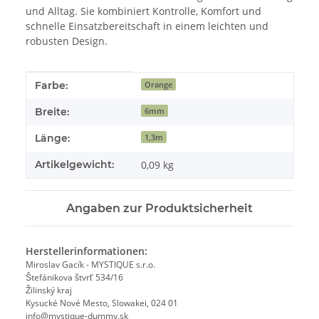
und Alltag. Sie kombiniert Kontrolle, Komfort und
schnelle Einsatzbereitschaft in einem leichten und
robusten Design.
Produkteigenschaft
Wert
Farbe:
Orange
Breite:
6mm
Länge:
1,3m
Artikelgewicht:
0,09
kg
Angaben zur Produktsicherheit
Herstellerinformationen:
Miroslav Gacík - MYSTIQUE s.r.o.
Štefánikova štvrť 534/16
Žilinský kraj
Kysucké Nové Mesto, Slowakei, 024 01
info@mystique-dummy.sk