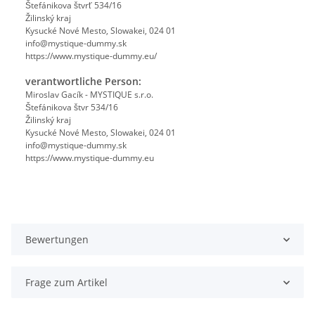
Štefánikova štvrť 534/16
Žilinský kraj
Kysucké Nové Mesto, Slowakei, 024 01
info@mystique-dummy.sk
https://www.mystique-dummy.eu/
verantwortliche Person:
Miroslav Gacík - MYSTIQUE s.r.o.
Štefánikova štvr 534/16
Žilinský kraj
Kysucké Nové Mesto, Slowakei, 024 01
info@mystique-dummy.sk
https://www.mystique-dummy.eu
Bewertungen
Frage zum Artikel