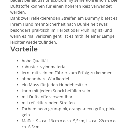
Bauart behält das Snack-Dummy seine Röhrenform. Die
Duftstoffe können für einen höheren Reiz verwendet
werden.
Dank zwei reflektierenden Streifen am Dummy bietet es
Ihrem Hund mehr Sicherheit nach Dunkelheit (was
besonders praktisch im Herbst oder Frühling ist) und
wenn es mal verloren geht, ist es mithilfe einer Lampe
leichter wiederzufinden.
Vorteile
hohe Qualität
robuster Nylonmaterial
lernt mit seinem Führer zum Erfolg zu kommen
abnehmbare Wurfkordel
ein Muss für jeden Hundebesitzer
kann mit jedem Snack befüllen sein
mit Duftstoffe verwendbar
mit reflektierenden Streifen
Farben: neon grün-pink, orange-neon grün, pink-
gelb
Maße: S - ca. 19cm x ø ca. 5,5cm, L - ca. 22cm x ø
ca. 6,5cm