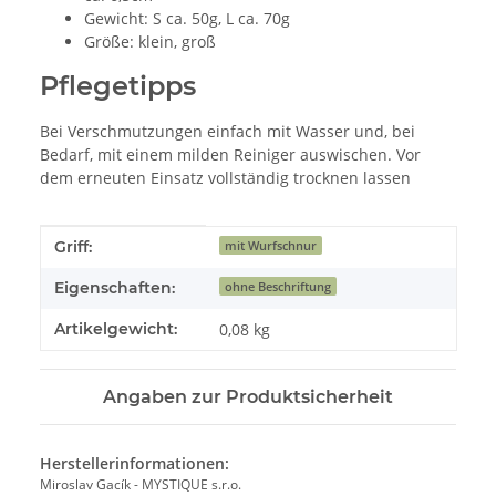
Gewicht: S ca. 50g, L ca. 70g
Größe: klein, groß
Pflegetipps
Bei Verschmutzungen einfach mit Wasser und, bei
Bedarf, mit einem milden Reiniger auswischen. Vor
dem erneuten Einsatz vollständig trocknen lassen
Produkteigenschaft
Wert
Griff:
mit Wurfschnur
Eigenschaften:
ohne Beschriftung
Artikelgewicht:
0,08
kg
Angaben zur Produktsicherheit
Herstellerinformationen:
Miroslav Gacík - MYSTIQUE s.r.o.