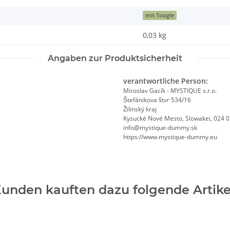
mit Toogle
0,03
kg
Angaben zur Produktsicherheit
verantwortliche Person:
Miroslav Gacík - MYSTIQUE s.r.o.
Štefánikova štvr 534/16
Žilinský kraj
Kysucké Nové Mesto, Slowakei, 024 
info@mystique-dummy.sk
https://www.mystique-dummy.eu
unden kauften dazu folgende Artike