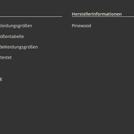
Herstellerinformationen
kleidungsgrößen
Pinewood
rößentabelle
Bekleidungsgrößen
testet
r
g