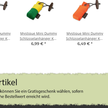
 Dummy
Mystique Mini Dummy
Mystique Mini Dummy
ger Key
Schlüsselanhänger Key
Schlüsselanhänger Key
eflex
Case grün/gelb
Case orange
6,99 €
*
6,49 €
*