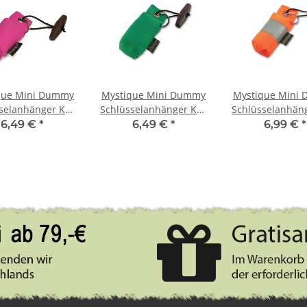
que Mini Dummy
Mystique Mini Dummy
Mystique Mini
selanhänger Key
Schlüsselanhänger Key
Schlüsselanhän
ase hot pink
Case grün
Case orange r
6,49 €
*
6,49 €
*
6,99 €
*