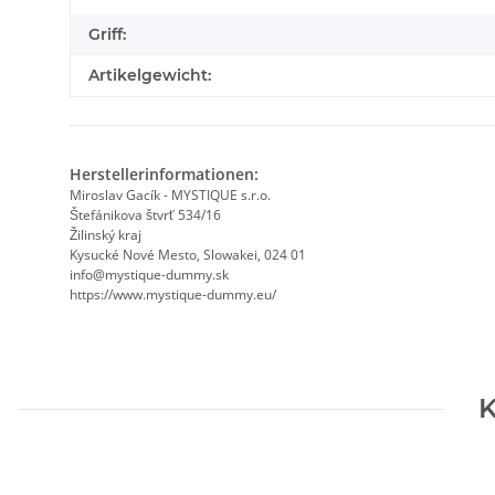
Griff:
Artikelgewicht:
Herstellerinformationen:
Miroslav Gacík - MYSTIQUE s.r.o.
Štefánikova štvrť 534/16
Žilinský kraj
Kysucké Nové Mesto, Slowakei, 024 01
info@mystique-dummy.sk
https://www.mystique-dummy.eu/
K