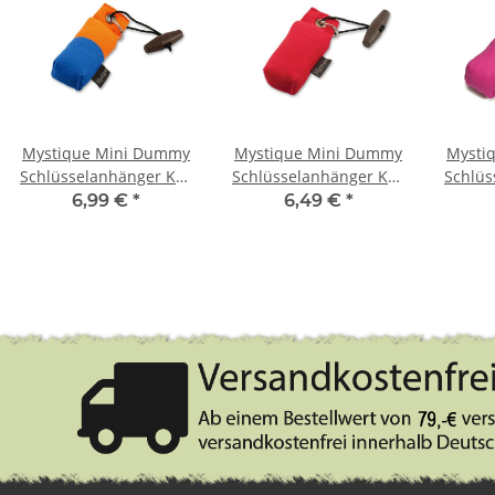
Mystique Mini Dummy
Mystique Mini Dummy
Mysti
Schlüsselanhänger Key
Schlüsselanhänger Key
Schlüs
Case blau/orange
Case rot
C
6,99 €
*
6,49 €
*