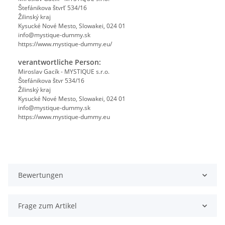
Štefánikova štvrť 534/16
Žilinský kraj
Kysucké Nové Mesto, Slowakei, 024 01
info@mystique-dummy.sk
https://www.mystique-dummy.eu/
verantwortliche Person:
Miroslav Gacík - MYSTIQUE s.r.o.
Štefánikova štvr 534/16
Žilinský kraj
Kysucké Nové Mesto, Slowakei, 024 01
info@mystique-dummy.sk
https://www.mystique-dummy.eu
Bewertungen
Frage zum Artikel