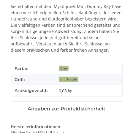
Sie erhalten mit dem Mystique® Mini Dummy Key Case
einen wirklich originellen Schlüsselanhänger, der jeden
Hundefreund und Outdoorliebhaber begeistern wird.
Die vielfältigen Farben sind ansprechend gestaltet und
sorgen für gelungene Abwechslung. Zudem haben Sie
Ihre Schlüssel jederzeit griffbereit und sicher
aufbewahrt. Verstauen auch Sie Ihre Schlüssel an
diesem praktischen und farbenfrohen Anhänger.
Produkteigenschaft
Wert
Farbe:
Blau
Griff:
mit Toogle
Artikelgewicht:
0,03
kg
Angaben zur Produktsicherheit
Herstellerinformationen:
Miroslav Gacík - MYSTIQUE s.r.o.