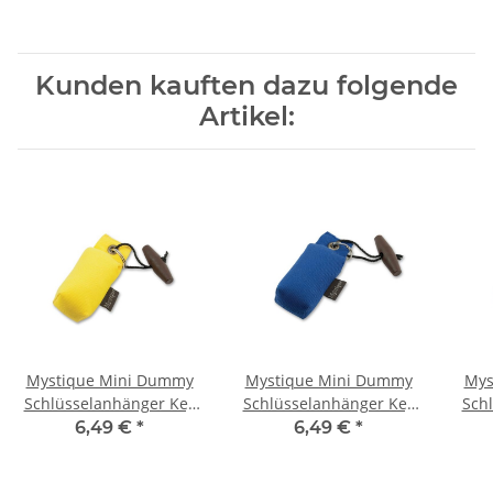
Kunden kauften dazu folgende
Artikel:
Mystique Mini Dummy
Mystique Mini Dummy
Mys
Schlüsselanhänger Key
Schlüsselanhänger Key
Sch
Case gelb
Case blau
6,49 €
*
6,49 €
*