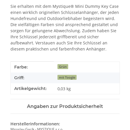
Sie erhalten mit dem Mystique® Mini Dummy Key Case
einen wirklich originellen Schlüsselanhänger, der jeden
Hundefreund und Outdoorliebhaber begeistern wird.
Die vielfältigen Farben sind ansprechend gestaltet und
sorgen für gelungene Abwechslung. Zudem haben Sie
Ihre Schlüssel jederzeit griffbereit und sicher
aufbewahrt. Verstauen auch Sie Ihre Schlüssel an
diesem praktischen und farbenfrohen Anhänger.
Produkteigenschaft
Wert
Farbe:
Grün
Griff:
mit Toogle
Artikelgewicht:
0,03
kg
Angaben zur Produktsicherheit
Herstellerinformationen:
Miroslav Gacík - MYSTIQUE s.r.o.