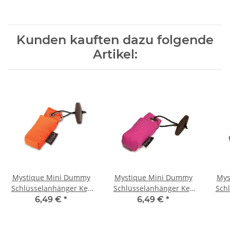
Kunden kauften dazu folgende
Artikel:
Mystique Mini Dummy
Mystique Mini Dummy
Mys
Schlüsselanhänger Key
Schlüsselanhänger Key
Sch
Case orange
Case hot pink
6,49 €
*
6,49 €
*