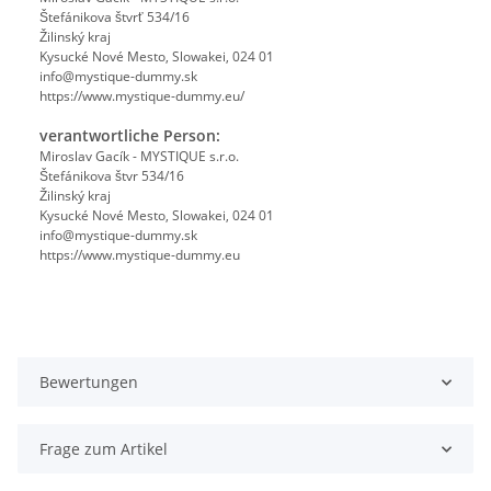
Štefánikova štvrť 534/16
Žilinský kraj
Kysucké Nové Mesto, Slowakei, 024 01
info@mystique-dummy.sk
https://www.mystique-dummy.eu/
verantwortliche Person:
Miroslav Gacík - MYSTIQUE s.r.o.
Štefánikova štvr 534/16
Žilinský kraj
Kysucké Nové Mesto, Slowakei, 024 01
info@mystique-dummy.sk
https://www.mystique-dummy.eu
Bewertungen
Frage zum Artikel