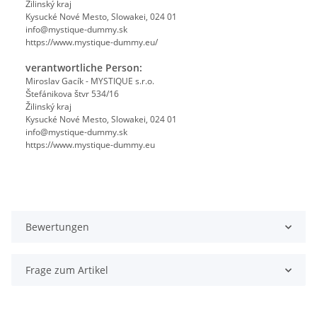
Žilinský kraj
Kysucké Nové Mesto, Slowakei, 024 01
info@mystique-dummy.sk
https://www.mystique-dummy.eu/
verantwortliche Person:
Miroslav Gacík - MYSTIQUE s.r.o.
Štefánikova štvr 534/16
Žilinský kraj
Kysucké Nové Mesto, Slowakei, 024 01
info@mystique-dummy.sk
https://www.mystique-dummy.eu
Bewertungen
Frage zum Artikel