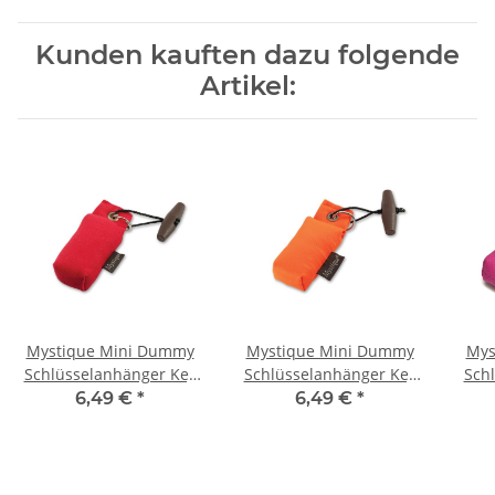
Kunden kauften dazu folgende
Artikel:
Mystique Mini Dummy
Mystique Mini Dummy
Mys
Schlüsselanhänger Key
Schlüsselanhänger Key
Sch
Case rot
Case orange
6,49 €
*
6,49 €
*