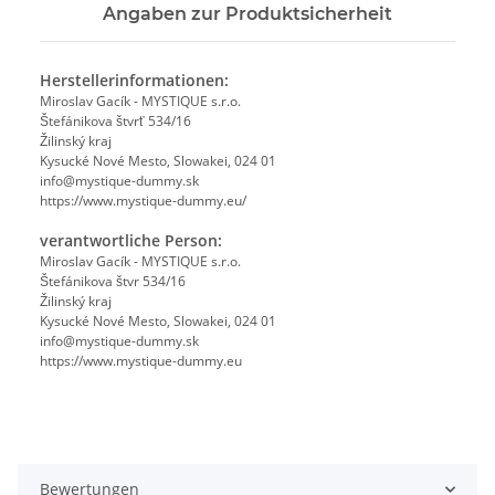
Angaben zur Produktsicherheit
Herstellerinformationen:
Miroslav Gacík - MYSTIQUE s.r.o.
Štefánikova štvrť 534/16
Žilinský kraj
Kysucké Nové Mesto, Slowakei, 024 01
info@mystique-dummy.sk
https://www.mystique-dummy.eu/
verantwortliche Person:
Miroslav Gacík - MYSTIQUE s.r.o.
Štefánikova štvr 534/16
Žilinský kraj
Kysucké Nové Mesto, Slowakei, 024 01
info@mystique-dummy.sk
https://www.mystique-dummy.eu
Bewertungen