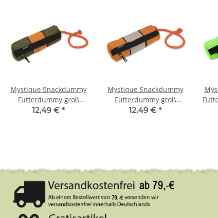
Mystique Snackdummy
Mystique Snackdummy
Mys
Futterdummy groß
Futterdummy groß
Futt
khaki/orange
orange/beige
12,49 €
*
12,49 €
*