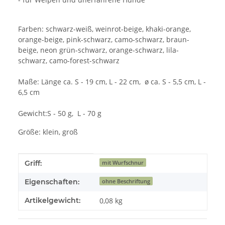
Farben: schwarz-weiß, weinrot-beige, khaki-orange,
orange-beige, pink-schwarz, camo-schwarz, braun-
beige, neon grün-schwarz, orange-schwarz, lila-
schwarz, camo-forest-schwarz
Maße: Länge ca. S - 19 cm, L - 22 cm, ø ca. S - 5,5 cm, L -
6,5 cm
Gewicht:S - 50 g, L - 70 g
Größe: klein, groß
Produkteigenschaft
Wert
Griff:
mit Wurfschnur
Eigenschaften:
ohne Beschriftung
Artikelgewicht:
0,08
kg